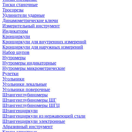
Тиски станочные
Тросорезы
Удлинители ударные
Динамометрические ключи
Измерительный инструмент
Индикаторы
Кронциркули
Кронциркули для внутренних измерений
Кронциркули для наружных измерений
Набор щупов
Нутромеры
Нутромеры индикаторные
Нутромеры микрометрические
Рулетки
Угольники
Угольники лекальные
Угольники поверочные
Штангенглубиномеры
Штангенглубиномеры ШГ
Штангенглубиномеры ШГЦ
Штангенциркули
Штангенциркули из нержавеющей стали
Штангенциркули электронные
Абразивный инструмент
Круги зачистные