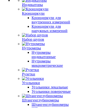
Индикаторы
Кронциркули
Кронциркули для
внутренних измерений
Кронциркули для
наружных измерений
Набор щупов
Нутромеры
Нутромеры
индикаторные
Нутромеры
микрометрические
Рулетки
Угольники
Угольники лекальные
Угольники поверочные
Штангенглубиномеры
Штангенглубиномеры