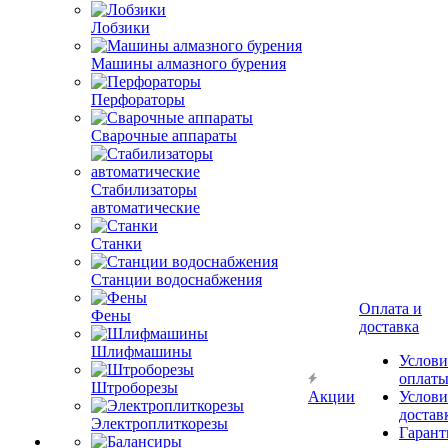
Лобзики
Машины алмазного бурения
Перфораторы
Сварочные аппараты
Стабилизаторы
автоматические
Станки
Станции водоснабжения
Оплата и
Фены
доставка
Шлифмашины
Услови
оплат
Штроборезы
Акции
Услови
достав
Электроплиткорезы
Гарант