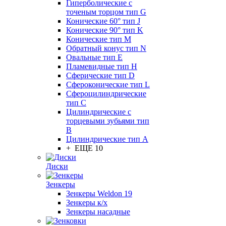
Гиперболические с
точеным торцом тип G
Конические 60° тип J
Конические 90° тип K
Конические тип M
Обратный конус тип N
Овальные тип E
Пламевидные тип H
Сферические тип D
Сфероконические тип L
Сфероцилиндрические
тип C
Цилиндрические с
торцевыми зубьями тип
B
Цилиндрические тип А
+ ЕЩЕ 10
Диски
Зенкеры
Зенкеры Weldon 19
Зенкеры к/х
Зенкеры насадные