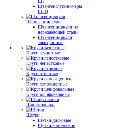
ШГ
Штангенглубиномеры
ШГЦ
Штангенциркули
Штангенциркули из
нержавеющей стали
Штангенциркули
электронные
Круги зачистные
Круги лепестковые
Круги отрезные
Круги самозацепные
Круги шлифовальные
Шлифголовки
Щетки
Щетки дисковые
Щетки конические