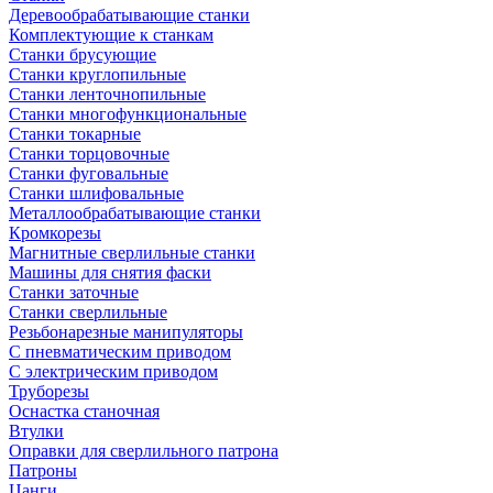
Деревообрабатывающие станки
Комплектующие к станкам
Станки брусующие
Станки круглопильные
Станки ленточнопильные
Станки многофункциональные
Станки токарные
Станки торцовочные
Станки фуговальные
Станки шлифовальные
Металлообрабатывающие станки
Кромкорезы
Магнитные сверлильные станки
Машины для снятия фаски
Станки заточные
Станки сверлильные
Резьбонарезные манипуляторы
С пневматическим приводом
С электрическим приводом
Труборезы
Оснастка станочная
Втулки
Оправки для сверлильного патрона
Патроны
Цанги