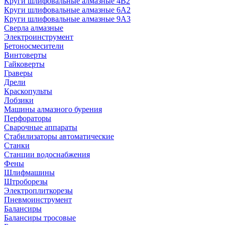
Круги шлифовальные алмазные 4В2
Круги шлифовальные алмазные 6A2
Круги шлифовальные алмазные 9А3
Сверла алмазные
Электроинструмент
Бетоносмесители
Винтоверты
Гайковерты
Граверы
Дрели
Краскопульты
Лобзики
Машины алмазного бурения
Перфораторы
Сварочные аппараты
Стабилизаторы автоматические
Станки
Станции водоснабжения
Фены
Шлифмашины
Штроборезы
Электроплиткорезы
Пневмоинструмент
Балансиры
Балансиры тросовые