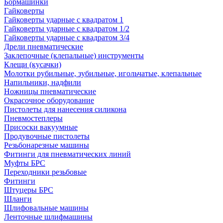
Бормашинки
Гайковерты
Гайковерты ударные с квадратом 1
Гайковерты ударные с квадратом 1/2
Гайковерты ударные с квадратом 3/4
Дрели пневматические
Заклепочные (клепальные) инструменты
Клещи (кусачки)
Молотки рубильные, зубильные, игольчатые, клепальные
Напильники, надфили
Ножницы пневматические
Окрасочное оборудование
Пистолеты для нанесения силикона
Пневмостеплеры
Присоски вакуумные
Продувочные пистолеты
Резьбонарезные машины
Фитинги для пневматических линий
Муфты БРС
Переходники резьбовые
Фитинги
Штуцеры БРС
Шланги
Шлифовальные машины
Ленточные шлифмашины