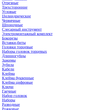
Отрезные
Трехсторонние
Угловые
Цилиндрические
Червячные
Шпоночные
Слесарный инструмент
Электромонтажный комплект
Бокорезы
Вставки-биты
Головки торцевые
Наборы головок торцевых
Длинногубцы
Зажимы
Зубила
Кабели
Клейма
Клейма буквенные
Клейма цифровые
Ключи
Гаечные
Набор головок
Наборы
Разводные
Рожковые