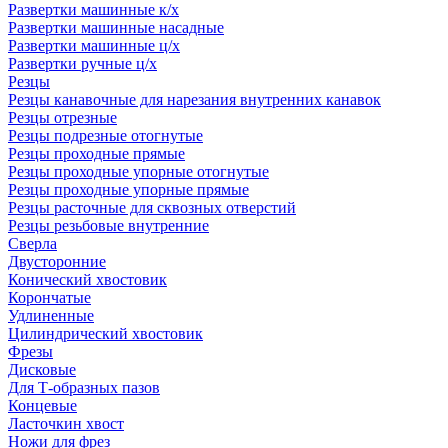
Развертки машинные к/х
Развертки машинные насадные
Развертки машинные ц/х
Развертки ручные ц/х
Резцы
Резцы канавочные для нарезания внутренних канавок
Резцы отрезные
Резцы подрезные отогнутые
Резцы проходные прямые
Резцы проходные упорные отогнутые
Резцы проходные упорные прямые
Резцы расточные для сквозных отверстий
Резцы резьбовые внутренние
Сверла
Двусторонние
Конический хвостовик
Корончатые
Удлиненные
Цилиндрический хвостовик
Фрезы
Дисковые
Для Т-образных пазов
Концевые
Ласточкин хвост
Ножи для фрез