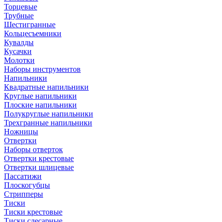
Торцевые
Трубные
Шестигранные
Кольцесъемники
Кувалды
Кусачки
Молотки
Наборы инструментов
Напильники
Квадратные напильники
Круглые напильники
Плоские напильники
Полукруглые напильники
Трехгранные напильники
Ножницы
Отвертки
Наборы отверток
Отвертки крестовые
Отвертки шлицевые
Пассатижи
Плоскогубцы
Стрипперы
Тиски
Тиски крестовые
Тиски слесарные