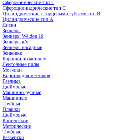
Сфероконические тип L
Сфероцилиндрические тип C
Цилиндрические с торцевыми зубьями тип B
Цилиндрические тип А
Диски
Зенкеры
Зенкеры Weldon 19
Зенкеры к/х
Зенкеры насадные
Зенковки
Коронки по металлу
Ленточные пилы
Метчики
Вороток для метчиков
Гаечные
Дюймовые
Машинно-ручные
Машинные
Трубные
Плашки
Дюймовые
Конические
Метрические
Трубные
Развертки