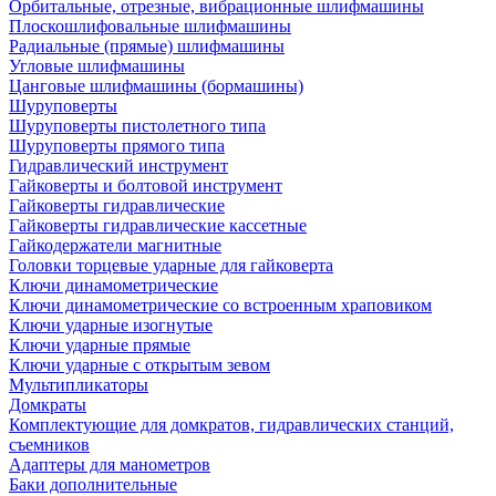
Орбитальные, отрезные, вибрационные шлифмашины
Плоскошлифовальные шлифмашины
Радиальные (прямые) шлифмашины
Угловые шлифмашины
Цанговые шлифмашины (бормашины)
Шуруповерты
Шуруповерты пистолетного типа
Шуруповерты прямого типа
Гидравлический инструмент
Гайковерты и болтовой инструмент
Гайковерты гидравлические
Гайковерты гидравлические кассетные
Гайкодержатели магнитные
Головки торцевые ударные для гайковерта
Ключи динамометрические
Ключи динамометрические со встроенным храповиком
Ключи ударные изогнутые
Ключи ударные прямые
Ключи ударные с открытым зевом
Мультипликаторы
Домкраты
Комплектующие для домкратов, гидравлических станций,
съемников
Адаптеры для манометров
Баки дополнительные