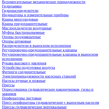
Вспомогательные механические принадлежности
Гидрозамки
Гидрораспределители
Индикаторы и измерительные приборы
Краны многоходовые
Краны предохранительные
Маслоохладители воздушные
Муфты быстроразъемные
Опоры поддомкратные
Опоры штоковые
Распределители в выносном исполнении
Регулировочно-предохранительные клапаны
Регулировочно-предохранительные клапаны в выносном
исполнении
Рукава высокого давления
Устройства подготовки воздуха
Фитинги соединительные
Электропринадлежности насосных станций
Насосы ручные и ножные
Прессы
Опрессовщики гидравлические наконечников, гильз и
зажимов
Перфораторы листовые
Пресс-перфораторы гидравлические с выносным насосом
Прессы гидравлические вертикальные