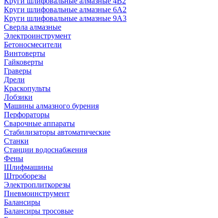
Круги шлифовальные алмазные 4В2
Круги шлифовальные алмазные 6A2
Круги шлифовальные алмазные 9А3
Сверла алмазные
Электроинструмент
Бетоносмесители
Винтоверты
Гайковерты
Граверы
Дрели
Краскопульты
Лобзики
Машины алмазного бурения
Перфораторы
Сварочные аппараты
Стабилизаторы автоматические
Станки
Станции водоснабжения
Фены
Шлифмашины
Штроборезы
Электроплиткорезы
Пневмоинструмент
Балансиры
Балансиры тросовые