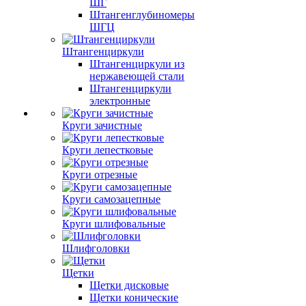
ШГ
Штангенглубиномеры
ШГЦ
Штангенциркули
Штангенциркули из
нержавеющей стали
Штангенциркули
электронные
Круги зачистные
Круги лепестковые
Круги отрезные
Круги самозацепные
Круги шлифовальные
Шлифголовки
Щетки
Щетки дисковые
Щетки конические