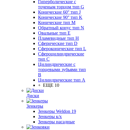
Гиперболические с
точеным торцом тип G
Конические 60° тип J
Конические 90° тип K
Конические тип M
Обратный конус тип N
Овальные тип E
Пламевидные тип H
Сферические тип D
Сфероконические тип L
Сфероцилиндрические
тип C
Цилиндрические с
торцевыми зубьями тип
B
Цилиндрические тип А
+ ЕЩЕ 10
Диски
Зенкеры
Зенкеры Weldon 19
Зенкеры к/х
Зенкеры насадные