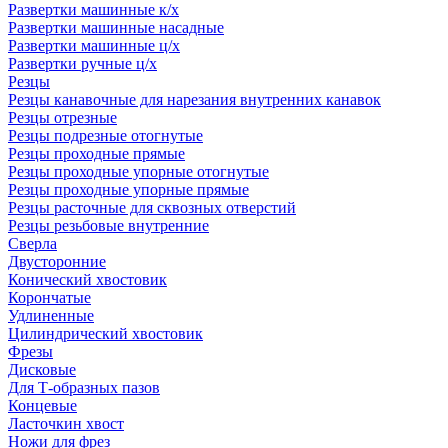
Развертки машинные к/х
Развертки машинные насадные
Развертки машинные ц/х
Развертки ручные ц/х
Резцы
Резцы канавочные для нарезания внутренних канавок
Резцы отрезные
Резцы подрезные отогнутые
Резцы проходные прямые
Резцы проходные упорные отогнутые
Резцы проходные упорные прямые
Резцы расточные для сквозных отверстий
Резцы резьбовые внутренние
Сверла
Двусторонние
Конический хвостовик
Корончатые
Удлиненные
Цилиндрический хвостовик
Фрезы
Дисковые
Для Т-образных пазов
Концевые
Ласточкин хвост
Ножи для фрез