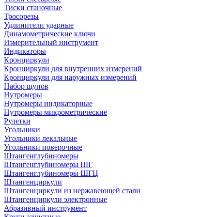
Тиски станочные
Тросорезы
Удлинители ударные
Динамометрические ключи
Измерительный инструмент
Индикаторы
Кронциркули
Кронциркули для внутренних измерений
Кронциркули для наружных измерений
Набор щупов
Нутромеры
Нутромеры индикаторные
Нутромеры микрометрические
Рулетки
Угольники
Угольники лекальные
Угольники поверочные
Штангенглубиномеры
Штангенглубиномеры ШГ
Штангенглубиномеры ШГЦ
Штангенциркули
Штангенциркули из нержавеющей стали
Штангенциркули электронные
Абразивный инструмент
Круги зачистные