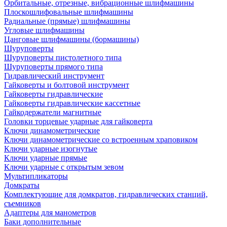
Орбитальные, отрезные, вибрационные шлифмашины
Плоскошлифовальные шлифмашины
Радиальные (прямые) шлифмашины
Угловые шлифмашины
Цанговые шлифмашины (бормашины)
Шуруповерты
Шуруповерты пистолетного типа
Шуруповерты прямого типа
Гидравлический инструмент
Гайковерты и болтовой инструмент
Гайковерты гидравлические
Гайковерты гидравлические кассетные
Гайкодержатели магнитные
Головки торцевые ударные для гайковерта
Ключи динамометрические
Ключи динамометрические со встроенным храповиком
Ключи ударные изогнутые
Ключи ударные прямые
Ключи ударные с открытым зевом
Мультипликаторы
Домкраты
Комплектующие для домкратов, гидравлических станций,
съемников
Адаптеры для манометров
Баки дополнительные