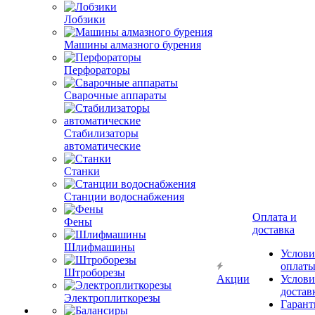
Лобзики
Машины алмазного бурения
Перфораторы
Сварочные аппараты
Стабилизаторы
автоматические
Станки
Станции водоснабжения
Оплата и
Фены
доставка
Шлифмашины
Услови
оплат
Штроборезы
Акции
Услови
достав
Электроплиткорезы
Гарант