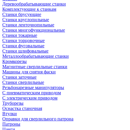
Деревообрабатывающие станки
Комплектующие к станкам
Станки брусующие
Станки круглопильные
Станки ленточнопильные
Станки многофункциональные
Станки токарные
Станки торцовочные
Станки фуговальные
Станки шлифовальные
Металлообрабатывающие станки
Кромкорезы
Магнитные сверлильные станки
Машины для снятия фаски
Станки заточные
Станки сверлильные
Резьбонарезные манипуляторы
С пневматическим приводом
С электрическим приводом
Труборезы
Оснастка станочная
Втулки
Оправки для сверлильного патрона
Патроны
Цанги