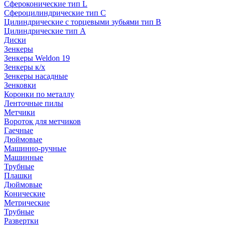
Сфероконические тип L
Сфероцилиндрические тип C
Цилиндрические с торцевыми зубьями тип B
Цилиндрические тип А
Диски
Зенкеры
Зенкеры Weldon 19
Зенкеры к/х
Зенкеры насадные
Зенковки
Коронки по металлу
Ленточные пилы
Метчики
Вороток для метчиков
Гаечные
Дюймовые
Машинно-ручные
Машинные
Трубные
Плашки
Дюймовые
Конические
Метрические
Трубные
Развертки