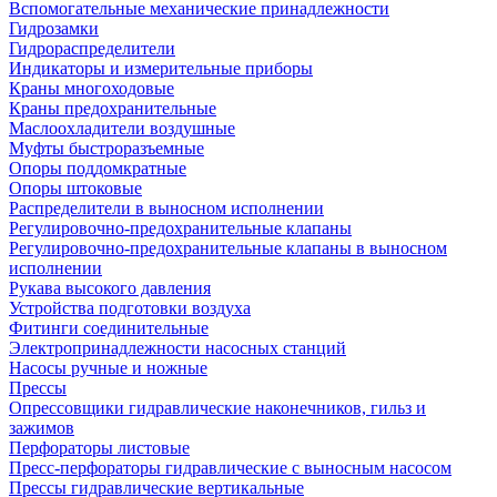
Вспомогательные механические принадлежности
Гидрозамки
Гидрораспределители
Индикаторы и измерительные приборы
Краны многоходовые
Краны предохранительные
Маслоохладители воздушные
Муфты быстроразъемные
Опоры поддомкратные
Опоры штоковые
Распределители в выносном исполнении
Регулировочно-предохранительные клапаны
Регулировочно-предохранительные клапаны в выносном
исполнении
Рукава высокого давления
Устройства подготовки воздуха
Фитинги соединительные
Электропринадлежности насосных станций
Насосы ручные и ножные
Прессы
Опрессовщики гидравлические наконечников, гильз и
зажимов
Перфораторы листовые
Пресс-перфораторы гидравлические с выносным насосом
Прессы гидравлические вертикальные