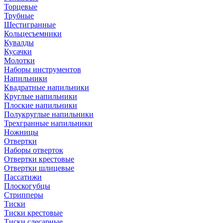
Торцевые
Трубные
Шестигранные
Кольцесъемники
Кувалды
Кусачки
Молотки
Наборы инструментов
Напильники
Квадратные напильники
Круглые напильники
Плоские напильники
Полукруглые напильники
Трехгранные напильники
Ножницы
Отвертки
Наборы отверток
Отвертки крестовые
Отвертки шлицевые
Пассатижи
Плоскогубцы
Стрипперы
Тиски
Тиски крестовые
Тиски слесарные