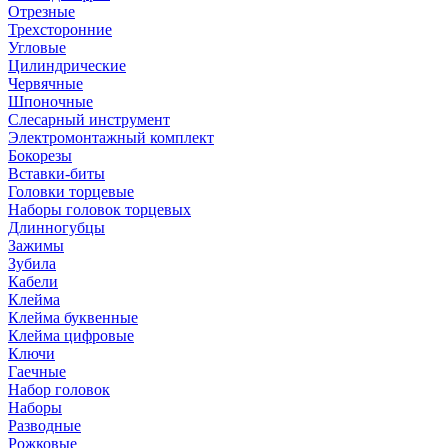
Отрезные
Трехсторонние
Угловые
Цилиндрические
Червячные
Шпоночные
Слесарный инструмент
Электромонтажный комплект
Бокорезы
Вставки-биты
Головки торцевые
Наборы головок торцевых
Длинногубцы
Зажимы
Зубила
Кабели
Клейма
Клейма буквенные
Клейма цифровые
Ключи
Гаечные
Набор головок
Наборы
Разводные
Рожковые