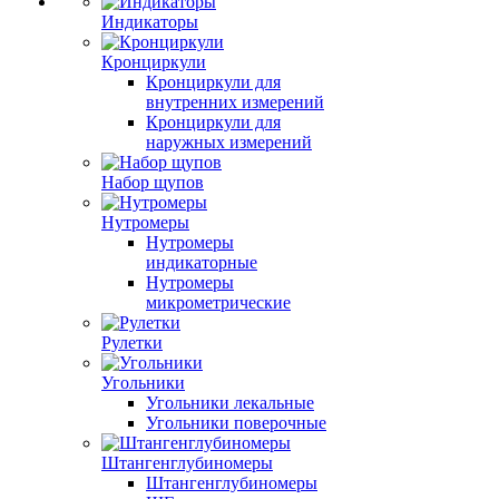
Индикаторы
Кронциркули
Кронциркули для
внутренних измерений
Кронциркули для
наружных измерений
Набор щупов
Нутромеры
Нутромеры
индикаторные
Нутромеры
микрометрические
Рулетки
Угольники
Угольники лекальные
Угольники поверочные
Штангенглубиномеры
Штангенглубиномеры