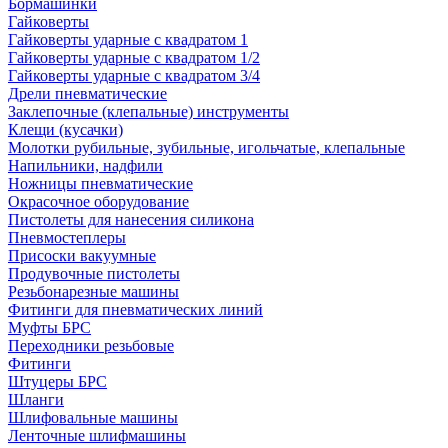
Бормашинки
Гайковерты
Гайковерты ударные с квадратом 1
Гайковерты ударные с квадратом 1/2
Гайковерты ударные с квадратом 3/4
Дрели пневматические
Заклепочные (клепальные) инструменты
Клещи (кусачки)
Молотки рубильные, зубильные, игольчатые, клепальные
Напильники, надфили
Ножницы пневматические
Окрасочное оборудование
Пистолеты для нанесения силикона
Пневмостеплеры
Присоски вакуумные
Продувочные пистолеты
Резьбонарезные машины
Фитинги для пневматических линий
Муфты БРС
Переходники резьбовые
Фитинги
Штуцеры БРС
Шланги
Шлифовальные машины
Ленточные шлифмашины