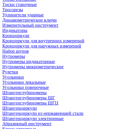
Тиски станочные
Тросорезы
Удлинители ударные
Динамометрические ключи
Измерительный инструмент
Индикаторы
Кронциркули
Кронциркули для внутренних измерений
Кронциркули для наружных измерений
Набор щупов
Нутромеры
Нутромеры индикаторные
Нутромеры микрометрические
Рулетки
Угольники
Угольники лекальные
Угольники поверочные
Штангенглубиномеры
Штангенглубиномеры ШГ
Штангенглубиномеры ШГЦ
Штангенциркули
Штангенциркули из нержавеющей стали
Штангенциркули электронные
Абразивный инструмент
Круги зачистные