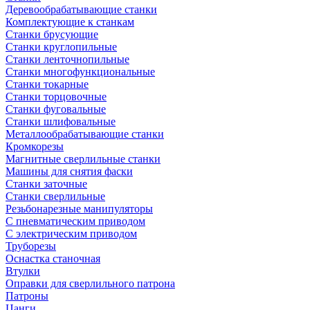
Деревообрабатывающие станки
Комплектующие к станкам
Станки брусующие
Станки круглопильные
Станки ленточнопильные
Станки многофункциональные
Станки токарные
Станки торцовочные
Станки фуговальные
Станки шлифовальные
Металлообрабатывающие станки
Кромкорезы
Магнитные сверлильные станки
Машины для снятия фаски
Станки заточные
Станки сверлильные
Резьбонарезные манипуляторы
С пневматическим приводом
С электрическим приводом
Труборезы
Оснастка станочная
Втулки
Оправки для сверлильного патрона
Патроны
Цанги