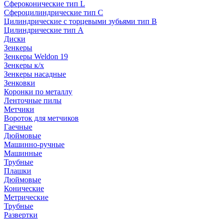
Сфероконические тип L
Сфероцилиндрические тип C
Цилиндрические с торцевыми зубьями тип B
Цилиндрические тип А
Диски
Зенкеры
Зенкеры Weldon 19
Зенкеры к/х
Зенкеры насадные
Зенковки
Коронки по металлу
Ленточные пилы
Метчики
Вороток для метчиков
Гаечные
Дюймовые
Машинно-ручные
Машинные
Трубные
Плашки
Дюймовые
Конические
Метрические
Трубные
Развертки