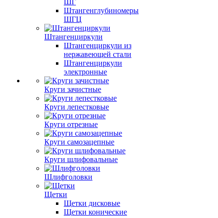
ШГ
Штангенглубиномеры
ШГЦ
Штангенциркули
Штангенциркули из
нержавеющей стали
Штангенциркули
электронные
Круги зачистные
Круги лепестковые
Круги отрезные
Круги самозацепные
Круги шлифовальные
Шлифголовки
Щетки
Щетки дисковые
Щетки конические