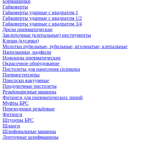
Бормашинки
Гайковерты
Гайковерты ударные с квадратом 1
Гайковерты ударные с квадратом 1/2
Гайковерты ударные с квадратом 3/4
Дрели пневматические
Заклепочные (клепальные) инструменты
Клещи (кусачки)
Молотки рубильные, зубильные, игольчатые, клепальные
Напильники, надфили
Ножницы пневматические
Окрасочное оборудование
Пистолеты для нанесения силикона
Пневмостеплеры
Присоски вакуумные
Продувочные пистолеты
Резьбонарезные машины
Фитинги для пневматических линий
Муфты БРС
Переходники резьбовые
Фитинги
Штуцеры БРС
Шланги
Шлифовальные машины
Ленточные шлифмашины