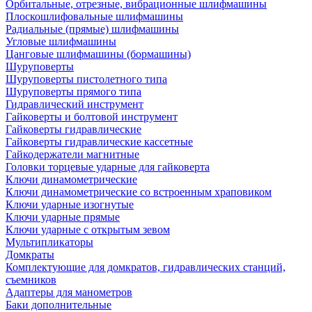
Орбитальные, отрезные, вибрационные шлифмашины
Плоскошлифовальные шлифмашины
Радиальные (прямые) шлифмашины
Угловые шлифмашины
Цанговые шлифмашины (бормашины)
Шуруповерты
Шуруповерты пистолетного типа
Шуруповерты прямого типа
Гидравлический инструмент
Гайковерты и болтовой инструмент
Гайковерты гидравлические
Гайковерты гидравлические кассетные
Гайкодержатели магнитные
Головки торцевые ударные для гайковерта
Ключи динамометрические
Ключи динамометрические со встроенным храповиком
Ключи ударные изогнутые
Ключи ударные прямые
Ключи ударные с открытым зевом
Мультипликаторы
Домкраты
Комплектующие для домкратов, гидравлических станций,
съемников
Адаптеры для манометров
Баки дополнительные