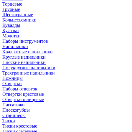
Торцевые
Трубные
Шестигранные
Кольцесъемники
Кувалды
Кусачки
Молотки
Наборы инструментов
Напильники
Квадратные напильники
Круглые напильники
Плоские напильники
Полукруглые напильники
Трехгранные напильники
Ножницы
Отвертки
Наборы отверток
Отвертки крестовые
Отвертки шлицевые
Пассатижи
Плоскогубцы
Стрипперы
Тиски
Тиски крестовые
Тиски слесарные