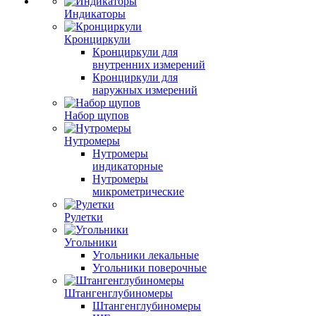
Индикаторы
Кронциркули
Кронциркули для
внутренних измерений
Кронциркули для
наружных измерений
Набор щупов
Нутромеры
Нутромеры
индикаторные
Нутромеры
микрометрические
Рулетки
Угольники
Угольники лекальные
Угольники поверочные
Штангенглубиномеры
Штангенглубиномеры