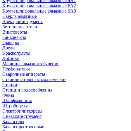
Круги шлифовальные алмазные 4В2
Круги шлифовальные алмазные 6A2
Круги шлифовальные алмазные 9А3
Сверла алмазные
Электроинструмент
Бетоносмесители
Винтоверты
Гайковерты
Граверы
Дрели
Краскопульты
Лобзики
Машины алмазного бурения
Перфораторы
Сварочные аппараты
Стабилизаторы автоматические
Станки
Станции водоснабжения
Фены
Шлифмашины
Штроборезы
Электроплиткорезы
Пневмоинструмент
Балансиры
Балансиры тросовые