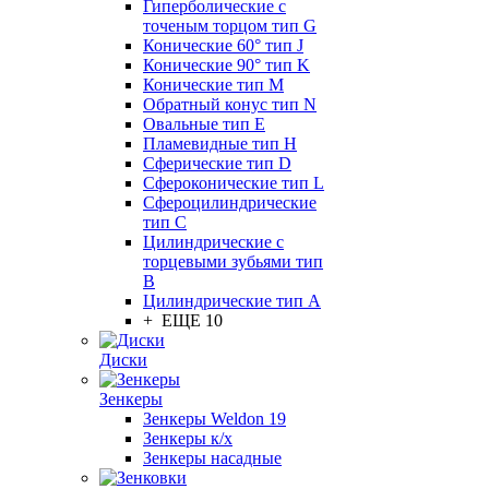
Гиперболические с
точеным торцом тип G
Конические 60° тип J
Конические 90° тип K
Конические тип M
Обратный конус тип N
Овальные тип E
Пламевидные тип H
Сферические тип D
Сфероконические тип L
Сфероцилиндрические
тип C
Цилиндрические с
торцевыми зубьями тип
B
Цилиндрические тип А
+ ЕЩЕ 10
Диски
Зенкеры
Зенкеры Weldon 19
Зенкеры к/х
Зенкеры насадные