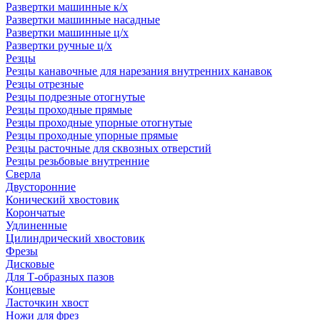
Развертки машинные к/х
Развертки машинные насадные
Развертки машинные ц/х
Развертки ручные ц/х
Резцы
Резцы канавочные для нарезания внутренних канавок
Резцы отрезные
Резцы подрезные отогнутые
Резцы проходные прямые
Резцы проходные упорные отогнутые
Резцы проходные упорные прямые
Резцы расточные для сквозных отверстий
Резцы резьбовые внутренние
Сверла
Двусторонние
Конический хвостовик
Корончатые
Удлиненные
Цилиндрический хвостовик
Фрезы
Дисковые
Для Т-образных пазов
Концевые
Ласточкин хвост
Ножи для фрез