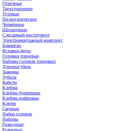
Отрезные
Трехсторонние
Угловые
Цилиндрические
Червячные
Шпоночные
Слесарный инструмент
Электромонтажный комплект
Бокорезы
Вставки-биты
Головки торцевые
Наборы головок торцевых
Длинногубцы
Зажимы
Зубила
Кабели
Клейма
Клейма буквенные
Клейма цифровые
Ключи
Гаечные
Набор головок
Наборы
Разводные
Рожковые