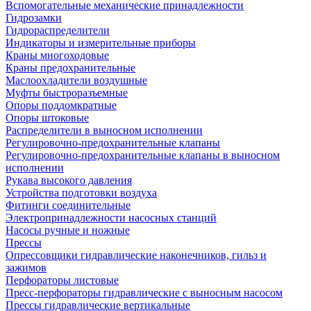
Вспомогательные механические принадлежности
Гидрозамки
Гидрораспределители
Индикаторы и измерительные приборы
Краны многоходовые
Краны предохранительные
Маслоохладители воздушные
Муфты быстроразъемные
Опоры поддомкратные
Опоры штоковые
Распределители в выносном исполнении
Регулировочно-предохранительные клапаны
Регулировочно-предохранительные клапаны в выносном
исполнении
Рукава высокого давления
Устройства подготовки воздуха
Фитинги соединительные
Электропринадлежности насосных станций
Насосы ручные и ножные
Прессы
Опрессовщики гидравлические наконечников, гильз и
зажимов
Перфораторы листовые
Пресс-перфораторы гидравлические с выносным насосом
Прессы гидравлические вертикальные