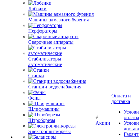
Лобзики
Машины алмазного бурения
Перфораторы
Сварочные аппараты
Стабилизаторы
автоматические
Станки
Станции водоснабжения
Оплата и
Фены
доставка
Шлифмашины
Услови
оплат
Штроборезы
Акции
Услови
достав
Электроплиткорезы
Гарант