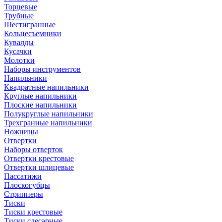
Торцевые
Трубные
Шестигранные
Кольцесъемники
Кувалды
Кусачки
Молотки
Наборы инструментов
Напильники
Квадратные напильники
Круглые напильники
Плоские напильники
Полукруглые напильники
Трехгранные напильники
Ножницы
Отвертки
Наборы отверток
Отвертки крестовые
Отвертки шлицевые
Пассатижи
Плоскогубцы
Стрипперы
Тиски
Тиски крестовые
Тиски слесарные