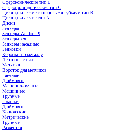
Сфероконические тип L
Сфероцилиндрические тип C
Цилиндрические с торцевыми зубьями тип B
Цилиндрические тип А
Диски
Зенкеры
Зенкеры Weldon 19
Зенкеры к/х
Зенкеры насадные
Зенковки
Коронки по металлу
Ленточные пилы
Метчики
Вороток для метчиков
Гаечные
Дюймовые
Машинно-ручные
Машинные
Трубные
Плашки
Дюймовые
Конические
Метрические
Трубные
Развертки