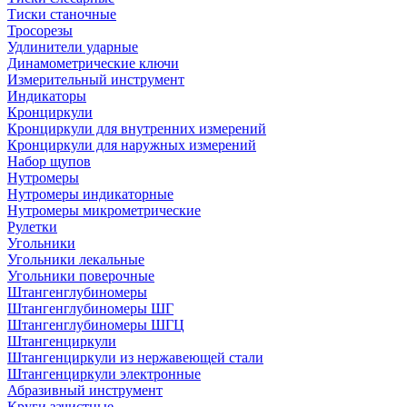
Тиски станочные
Тросорезы
Удлинители ударные
Динамометрические ключи
Измерительный инструмент
Индикаторы
Кронциркули
Кронциркули для внутренних измерений
Кронциркули для наружных измерений
Набор щупов
Нутромеры
Нутромеры индикаторные
Нутромеры микрометрические
Рулетки
Угольники
Угольники лекальные
Угольники поверочные
Штангенглубиномеры
Штангенглубиномеры ШГ
Штангенглубиномеры ШГЦ
Штангенциркули
Штангенциркули из нержавеющей стали
Штангенциркули электронные
Абразивный инструмент
Круги зачистные