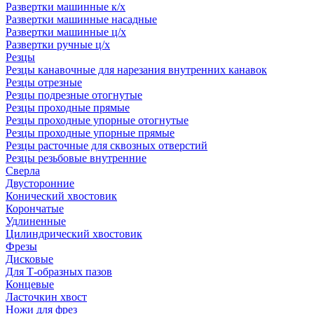
Развертки машинные к/х
Развертки машинные насадные
Развертки машинные ц/х
Развертки ручные ц/х
Резцы
Резцы канавочные для нарезания внутренних канавок
Резцы отрезные
Резцы подрезные отогнутые
Резцы проходные прямые
Резцы проходные упорные отогнутые
Резцы проходные упорные прямые
Резцы расточные для сквозных отверстий
Резцы резьбовые внутренние
Сверла
Двусторонние
Конический хвостовик
Корончатые
Удлиненные
Цилиндрический хвостовик
Фрезы
Дисковые
Для Т-образных пазов
Концевые
Ласточкин хвост
Ножи для фрез