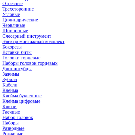
Отрезные
Трехсторонние
Угловые
Цилиндрические
Червячные
Шпоночные
Слесарный инструмент
Электромонтажный комплект
Бокорезы
Вставки-биты
Головки торцевые
Наборы головок торцевых
Длинногубцы
Зажимы
Зубила
Кабели
Клейма
Клейма буквенные
Клейма цифровые
Ключи
Гаечные
Набор головок
Наборы
Разводные
Рожковые