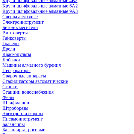
Круги шлифовальные алмазные 4В2
Круги шлифовальные алмазные 6A2
Круги шлифовальные алмазные 9А3
Сверла алмазные
Электроинструмент
Бетоносмесители
Винтоверты
Гайковерты
Граверы
Дрели
Краскопульты
Лобзики
Машины алмазного бурения
Перфораторы
Сварочные аппараты
Стабилизаторы автоматические
Станки
Станции водоснабжения
Фены
Шлифмашины
Штроборезы
Электроплиткорезы
Пневмоинструмент
Балансиры
Балансиры тросовые