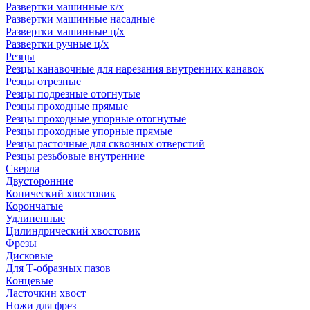
Развертки машинные к/х
Развертки машинные насадные
Развертки машинные ц/х
Развертки ручные ц/х
Резцы
Резцы канавочные для нарезания внутренних канавок
Резцы отрезные
Резцы подрезные отогнутые
Резцы проходные прямые
Резцы проходные упорные отогнутые
Резцы проходные упорные прямые
Резцы расточные для сквозных отверстий
Резцы резьбовые внутренние
Сверла
Двусторонние
Конический хвостовик
Корончатые
Удлиненные
Цилиндрический хвостовик
Фрезы
Дисковые
Для Т-образных пазов
Концевые
Ласточкин хвост
Ножи для фрез