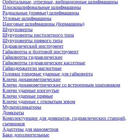
Орбитальные, отрезные, вибрационные шлифмашины
Плоскошлифовальные шлифмашины
Радиальные (прямые) шлифмашины
Угловые шлифмашины
Цанговые шлифмашины (бормашины)
Шуруповерты
Шуруповерты пистолетного типа
Шуруповерты прямого типа
Гидравлический инструмент
Гайковерты и болтовой инструмент
Гайковерты гидравлические
Гайковерты гидравлические кассетные
Гайкодержатели магнитные
Головки торцевые ударные для гайковерта
Ключи динамометрические
Ключи динамометрические со встроенным храповиком
Ключи ударные изогнутые
Ключи ударные прямые
Ключи ударные с открытым зевом
Мультипликаторы
Домкраты
Комплектующие для домкратов, гидравлических станций,
съемников
Адаптеры для манометров
Баки дополнительные