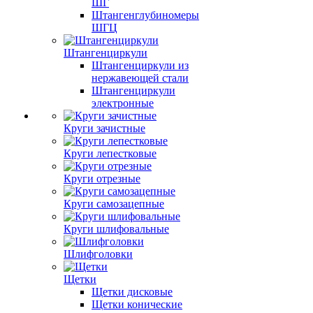
ШГ
Штангенглубиномеры
ШГЦ
Штангенциркули
Штангенциркули из
нержавеющей стали
Штангенциркули
электронные
Круги зачистные
Круги лепестковые
Круги отрезные
Круги самозацепные
Круги шлифовальные
Шлифголовки
Щетки
Щетки дисковые
Щетки конические