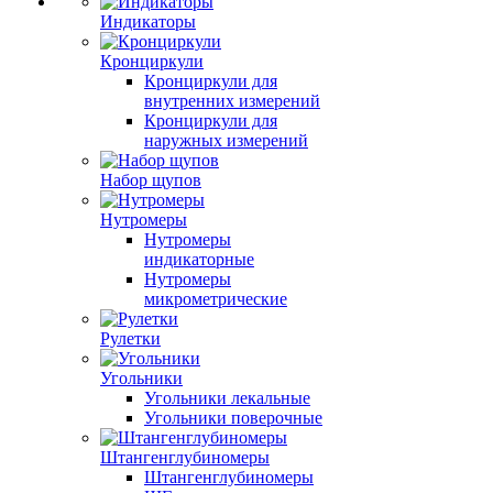
Индикаторы
Кронциркули
Кронциркули для
внутренних измерений
Кронциркули для
наружных измерений
Набор щупов
Нутромеры
Нутромеры
индикаторные
Нутромеры
микрометрические
Рулетки
Угольники
Угольники лекальные
Угольники поверочные
Штангенглубиномеры
Штангенглубиномеры