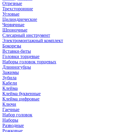
Отрезные
Трехсторонние
Угловые
Цилиндрические
Червячные
Шпоночные
Слесарный инструмент
Электромонтажный комплект
Бокорезы
Вставки-биты
Головки торцевые
Наборы головок торцевых
Длинногубцы
Зажимы
Зубила
Кабели
Клейма
Клейма буквенные
Клейма цифровые
Ключи
Гаечные
Набор головок
Наборы
Разводные
Рожковые