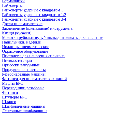
Бормашинки
Гайковерты
Гайковерты ударные с квадратом 1
Гайковерты ударные с квадратом 1/2
Гайковерты ударные с квадратом 3/4
Дрели пневматические
Заклепочные (клепальные) инструменты
Клещи (кусачки)
Молотки рубильные, зубильные, игольчатые, клепальные
Напильники, надфили
Ножницы пневматические
Окрасочное оборудование
Пистолеты для нанесения силикона
Пневмостеплеры
Присоски вакуумные
Продувочные пистолеты
Резьбонарезные машины
Фитинги для пневматических линий
Муфты БРС
Переходники резьбовые
Фитинги
Штуцеры БРС
Шланги
Шлифовальные машины
Ленточные шлифмашины