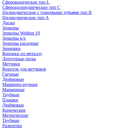
Сфероконические тип L
Сфероцилиндрические тип C
Цилиндрические с торцевыми зубьями тип B
Цилиндрические тип А
Диски
Зенкеры
Зенкеры Weldon 19
Зенкеры к/х
Зенкеры насадные
Зенковки
Коронки по металлу
Ленточные пилы
Метчики
Вороток для метчиков
Гаечные
Дюймовые
Машинно-ручные
Машинные
Трубные
Плашки
Дюймовые
Конические
Метрические
Трубные
Развертки