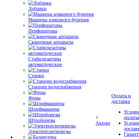
Лобзики
Машины алмазного бурения
Перфораторы
Сварочные аппараты
Стабилизаторы
автоматические
Станки
Станции водоснабжения
Оплата и
Фены
доставка
Шлифмашины
Услови
оплат
Штроборезы
Акции
Услови
достав
Электроплиткорезы
Гарант