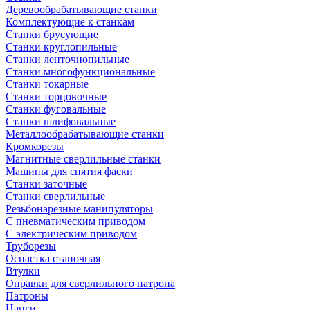
Деревообрабатывающие станки
Комплектующие к станкам
Станки брусующие
Станки круглопильные
Станки ленточнопильные
Станки многофункциональные
Станки токарные
Станки торцовочные
Станки фуговальные
Станки шлифовальные
Металлообрабатывающие станки
Кромкорезы
Магнитные сверлильные станки
Машины для снятия фаски
Станки заточные
Станки сверлильные
Резьбонарезные манипуляторы
С пневматическим приводом
С электрическим приводом
Труборезы
Оснастка станочная
Втулки
Оправки для сверлильного патрона
Патроны
Цанги