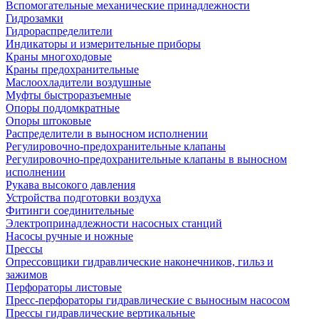
Вспомогательные механические принадлежности
Гидрозамки
Гидрораспределители
Индикаторы и измерительные приборы
Краны многоходовые
Краны предохранительные
Маслоохладители воздушные
Муфты быстроразъемные
Опоры поддомкратные
Опоры штоковые
Распределители в выносном исполнении
Регулировочно-предохранительные клапаны
Регулировочно-предохранительные клапаны в выносном
исполнении
Рукава высокого давления
Устройства подготовки воздуха
Фитинги соединительные
Электропринадлежности насосных станций
Насосы ручные и ножные
Прессы
Опрессовщики гидравлические наконечников, гильз и
зажимов
Перфораторы листовые
Пресс-перфораторы гидравлические с выносным насосом
Прессы гидравлические вертикальные