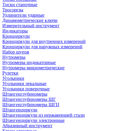
Тиски станочные
Тросорезы
Удлинители ударные
Динамометрические ключи
Измерительный инструмент
Индикаторы
Кронциркули
Кронциркули для внутренних измерений
Кронциркули для наружных измерений
Набор щупов
Нутромеры
Нутромеры индикаторные
Нутромеры микрометрические
Рулетки
Угольники
Угольники лекальные
Угольники поверочные
Штангенглубиномеры
Штангенглубиномеры ШГ
Штангенглубиномеры ШГЦ
Штангенциркули
Штангенциркули из нержавеющей стали
Штангенциркули электронные
Абразивный инструмент
Круги зачистные