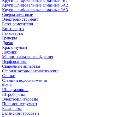
Круги шлифовальные алмазные 4В2
Круги шлифовальные алмазные 6A2
Круги шлифовальные алмазные 9А3
Сверла алмазные
Электроинструмент
Бетоносмесители
Винтоверты
Гайковерты
Граверы
Дрели
Краскопульты
Лобзики
Машины алмазного бурения
Перфораторы
Сварочные аппараты
Стабилизаторы автоматические
Станки
Станции водоснабжения
Фены
Шлифмашины
Штроборезы
Электроплиткорезы
Пневмоинструмент
Балансиры
Балансиры тросовые