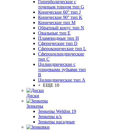
Гиперболические с
точеным торцом тип G
Конические 60° тип J
Конические 90° тип K
Конические тип M
Обратный конус тип N
Овальные тип E
Пламевидные тип H
Сферические тип D
Сфероконические тип L
Сфероцилиндрические
тип C
Цилиндрические с
торцевыми зубьями тип
B
Цилиндрические тип А
+ ЕЩЕ 10
Диски
Зенкеры
Зенкеры Weldon 19
Зенкеры к/х
Зенкеры насадные