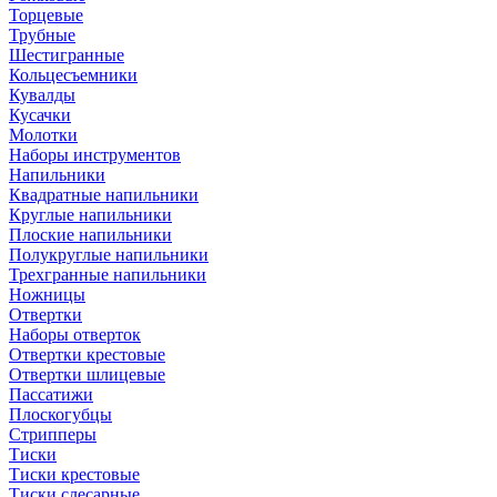
Торцевые
Трубные
Шестигранные
Кольцесъемники
Кувалды
Кусачки
Молотки
Наборы инструментов
Напильники
Квадратные напильники
Круглые напильники
Плоские напильники
Полукруглые напильники
Трехгранные напильники
Ножницы
Отвертки
Наборы отверток
Отвертки крестовые
Отвертки шлицевые
Пассатижи
Плоскогубцы
Стрипперы
Тиски
Тиски крестовые
Тиски слесарные