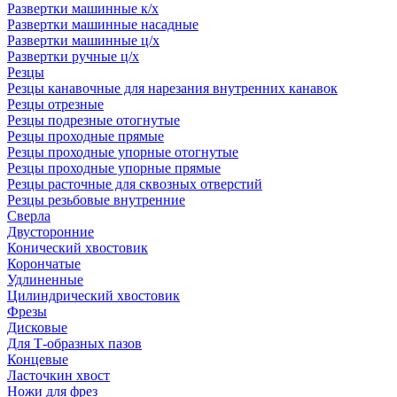
Развертки машинные к/х
Развертки машинные насадные
Развертки машинные ц/х
Развертки ручные ц/х
Резцы
Резцы канавочные для нарезания внутренних канавок
Резцы отрезные
Резцы подрезные отогнутые
Резцы проходные прямые
Резцы проходные упорные отогнутые
Резцы проходные упорные прямые
Резцы расточные для сквозных отверстий
Резцы резьбовые внутренние
Сверла
Двусторонние
Конический хвостовик
Корончатые
Удлиненные
Цилиндрический хвостовик
Фрезы
Дисковые
Для Т-образных пазов
Концевые
Ласточкин хвост
Ножи для фрез