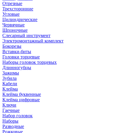
Отрезные
Трехсторонние
Угловые
Цилиндрические
Червячные
Шпоночные
Слесарный инструмент
Электромонтажный комплект
Бокорезы
Вставки-биты
Головки торцевые
Наборы головок торцевых
Длинногубцы
Зажимы
Зубила
Кабели
Клейма
Клейма буквенные
Клейма цифровые
Ключи
Гаечные
Набор головок
Наборы
Разводные
Рожковые