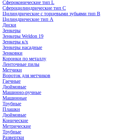
Сфероконические тип L
Сфероцилиндрические тип C
Цилиндрические с торцевыми зубьями тип B
Цилиндрические тип А
Диски
Зенкеры
Зенкеры Weldon 19
Зенкеры к/х
Зенкеры насадные
Зенковки
Коронки по металлу
Ленточные пилы
Метчики
Вороток для метчиков
Гаечные
Дюймовые
Машинно-ручные
Машинные
Трубные
Плашки
Дюймовые
Конические
Метрические
Трубные
Развертки