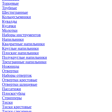
Торцевые
Трубные
Шестигранные
Кольцесъемники
Кувалды
Кусачки
Молотки
Наборы инструментов
Напильники
Квадратные напильники
Круглые напильники
Плоские напильники
Полукруглые напильники
Трехгранные напильники
Ножницы
Отвертки
Наборы отверток
Отвертки крестовые
Отвертки шлицевые
Пассатижи
Плоскогубцы
Стрипперы
Тиски
Тиски крестовые
Тиски слесарные