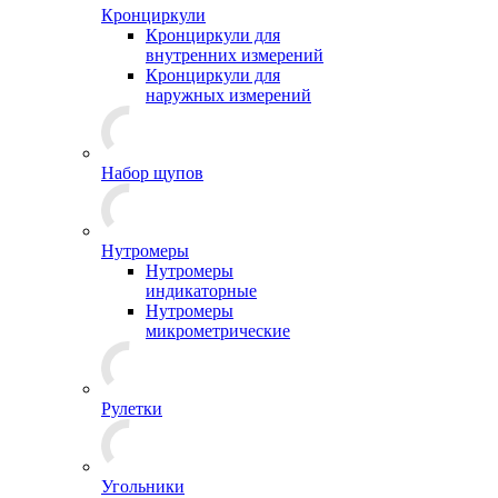
Кронциркули
Кронциркули для
внутренних измерений
Кронциркули для
наружных измерений
Набор щупов
Нутромеры
Нутромеры
индикаторные
Нутромеры
микрометрические
Рулетки
Угольники