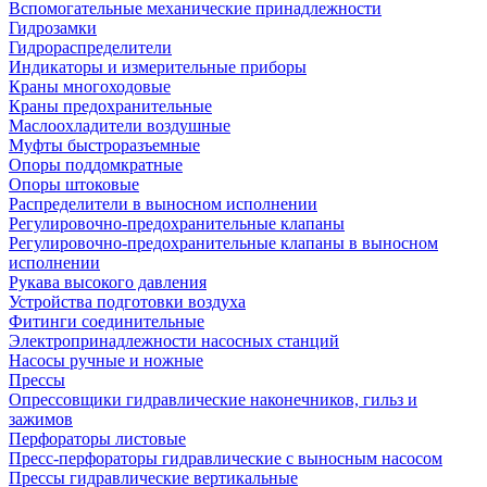
Вспомогательные механические принадлежности
Гидрозамки
Гидрораспределители
Индикаторы и измерительные приборы
Краны многоходовые
Краны предохранительные
Маслоохладители воздушные
Муфты быстроразъемные
Опоры поддомкратные
Опоры штоковые
Распределители в выносном исполнении
Регулировочно-предохранительные клапаны
Регулировочно-предохранительные клапаны в выносном
исполнении
Рукава высокого давления
Устройства подготовки воздуха
Фитинги соединительные
Электропринадлежности насосных станций
Насосы ручные и ножные
Прессы
Опрессовщики гидравлические наконечников, гильз и
зажимов
Перфораторы листовые
Пресс-перфораторы гидравлические с выносным насосом
Прессы гидравлические вертикальные