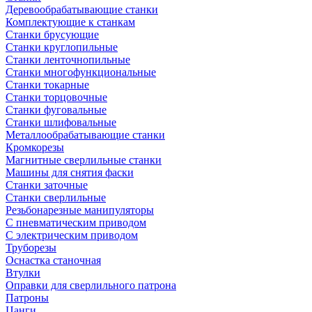
Деревообрабатывающие станки
Комплектующие к станкам
Станки брусующие
Станки круглопильные
Станки ленточнопильные
Станки многофункциональные
Станки токарные
Станки торцовочные
Станки фуговальные
Станки шлифовальные
Металлообрабатывающие станки
Кромкорезы
Магнитные сверлильные станки
Машины для снятия фаски
Станки заточные
Станки сверлильные
Резьбонарезные манипуляторы
С пневматическим приводом
С электрическим приводом
Труборезы
Оснастка станочная
Втулки
Оправки для сверлильного патрона
Патроны
Цанги