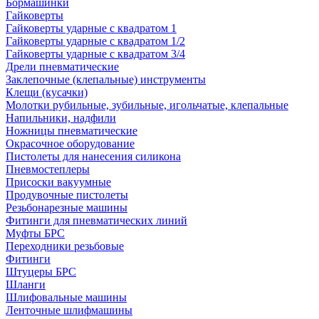
Бормашинки
Гайковерты
Гайковерты ударные с квадратом 1
Гайковерты ударные с квадратом 1/2
Гайковерты ударные с квадратом 3/4
Дрели пневматические
Заклепочные (клепальные) инструменты
Клещи (кусачки)
Молотки рубильные, зубильные, игольчатые, клепальные
Напильники, надфили
Ножницы пневматические
Окрасочное оборудование
Пистолеты для нанесения силикона
Пневмостеплеры
Присоски вакуумные
Продувочные пистолеты
Резьбонарезные машины
Фитинги для пневматических линий
Муфты БРС
Переходники резьбовые
Фитинги
Штуцеры БРС
Шланги
Шлифовальные машины
Ленточные шлифмашины