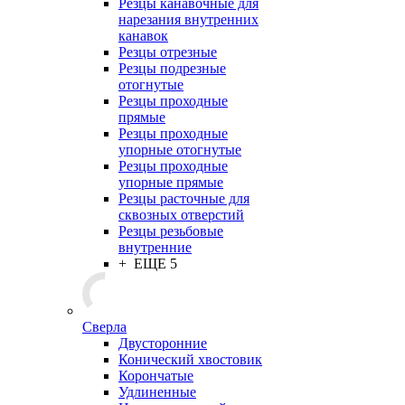
Резцы канавочные для
нарезания внутренних
канавок
Резцы отрезные
Резцы подрезные
отогнутые
Резцы проходные
прямые
Резцы проходные
упорные отогнутые
Резцы проходные
упорные прямые
Резцы расточные для
сквозных отверстий
Резцы резьбовые
внутренние
+ ЕЩЕ 5
Сверла
Двусторонние
Конический хвостовик
Корончатые
Удлиненные