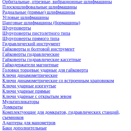
Орбитальные, отрезные, вибрационные шлифмашины
Плоскошлифовальные шлифмашины
Радиальные (прямые) шлифмашины
Угловые шлифмашины
Цанговые шлифмашины (бормашины)
Шуруповерты
Шуруповерты пистолетного типа
Шуруповерты прямого типа
Гидравлический инструмент
Гайковерты и болтовой инструмент
Гайковерты гидравлические
Гайковерты гидравлические кассетные
Гайкодержатели магнитные
Головки торцевые ударные для гайковерта
Ключи динамометрические
Ключи динамометрические со встроенным храповиком
Ключи ударные изогнутые
Ключи ударные прямые
Ключи ударные с открытым зевом
Мультипликаторы
Домкраты
Комплектующие для домкратов, гидравлических станций,
съемников
Адаптеры для манометров
Баки дополнительные