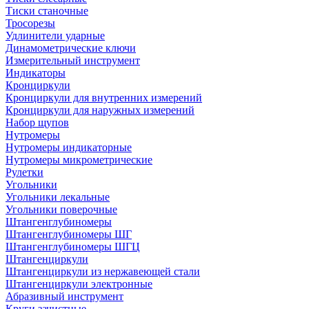
Тиски станочные
Тросорезы
Удлинители ударные
Динамометрические ключи
Измерительный инструмент
Индикаторы
Кронциркули
Кронциркули для внутренних измерений
Кронциркули для наружных измерений
Набор щупов
Нутромеры
Нутромеры индикаторные
Нутромеры микрометрические
Рулетки
Угольники
Угольники лекальные
Угольники поверочные
Штангенглубиномеры
Штангенглубиномеры ШГ
Штангенглубиномеры ШГЦ
Штангенциркули
Штангенциркули из нержавеющей стали
Штангенциркули электронные
Абразивный инструмент
Круги зачистные