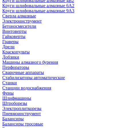
Круги шлифовальные алмазные 4В2
Круги шлифовальные алмазные 6A2
Круги шлифовальные алмазные 9А3
Сверла алмазные
Электроинструмент
Бетоносмесители
Винтоверты
Гайковерты
Граверы
Дрели
Краскопульты
Лобзики
Машины алмазного бурения
Перфораторы
Сварочные аппараты
Стабилизаторы автоматические
Станки
Станции водоснабжения
Фены
Шлифмашины
Штроборезы
Электроплиткорезы
Пневмоинструмент
Балансиры
Балансиры тросовые