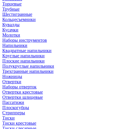
Торцевые
Трубные
Шестигранные
Кольцесъемники
Кувалды
Кусачки
Молотки
Наборы инструментов
Напильники
Квадратные напильники
Круглые напильники
Плоские напильники
Полукруглые напильники
Трехгранные напильники
Ножницы
Отвертки
Наборы отверток
Отвертки крестовые
Отвертки шлицевые
Пассатижи
Плоскогубцы
Стрипперы
Тиски
Тиски крестовые
Тиски слесарные