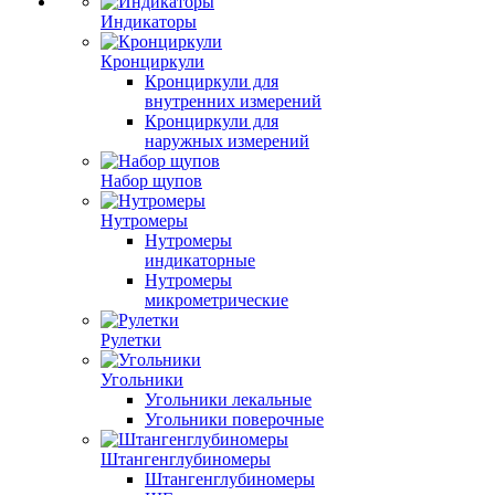
Индикаторы
Кронциркули
Кронциркули для
внутренних измерений
Кронциркули для
наружных измерений
Набор щупов
Нутромеры
Нутромеры
индикаторные
Нутромеры
микрометрические
Рулетки
Угольники
Угольники лекальные
Угольники поверочные
Штангенглубиномеры
Штангенглубиномеры