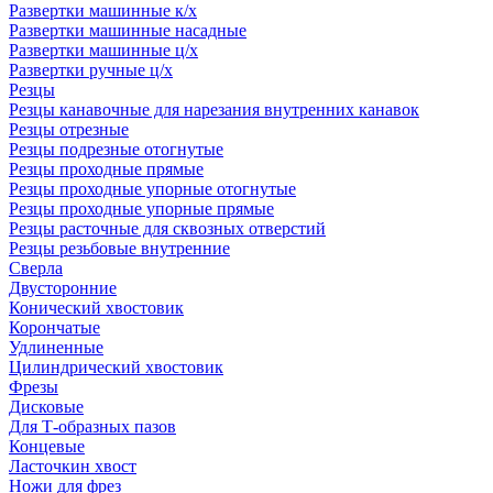
Развертки машинные к/х
Развертки машинные насадные
Развертки машинные ц/х
Развертки ручные ц/х
Резцы
Резцы канавочные для нарезания внутренних канавок
Резцы отрезные
Резцы подрезные отогнутые
Резцы проходные прямые
Резцы проходные упорные отогнутые
Резцы проходные упорные прямые
Резцы расточные для сквозных отверстий
Резцы резьбовые внутренние
Сверла
Двусторонние
Конический хвостовик
Корончатые
Удлиненные
Цилиндрический хвостовик
Фрезы
Дисковые
Для Т-образных пазов
Концевые
Ласточкин хвост
Ножи для фрез