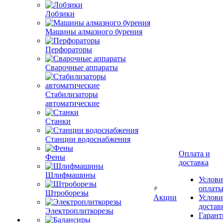
Лобзики
Машины алмазного бурения
Перфораторы
Сварочные аппараты
Стабилизаторы
автоматические
Станки
Станции водоснабжения
Оплата и
Фены
доставка
Шлифмашины
Услови
оплат
Штроборезы
Акции
Услови
достав
Электроплиткорезы
Гарант