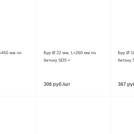
=450 мм по
Бур Ø 22 мм, L=260 мм по
Бур Ø 1
бетону SDS +
бетону 
306
руб.
/шт
367
ру