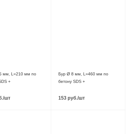
6 мм, L=210 мм по
Бур Ø 8 мм, L=460 мм по
SDS +
бетону SDS +
б.
/шт
153
руб.
/шт