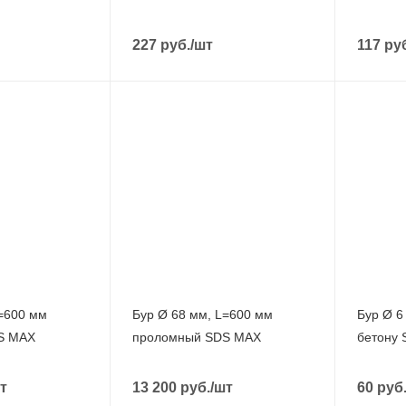
227
руб.
/шт
117
руб
L=600 мм
Бур Ø 68 мм, L=600 мм
Бур Ø 6
S MAX
проломный SDS MAX
бетону 
т
13 200
руб.
/шт
60
руб