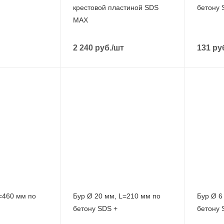
крестовой пластиной SDS
бетону 
MAX
2 240
руб.
/шт
131
ру
=460 мм по
Бур Ø 20 мм, L=210 мм по
Бур Ø 6
бетону SDS +
бетону 