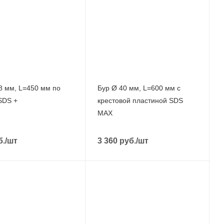
8 мм, L=450 мм по
Бур Ø 40 мм, L=600 мм с
SDS +
крестовой пластиной SDS
MAX
б.
/шт
3 360
руб.
/шт