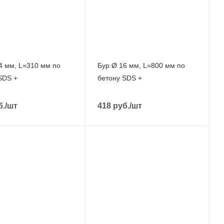
4 мм, L=310 мм по
Бур Ø 16 мм, L=800 мм по
SDS +
бетону SDS +
б.
/шт
418
руб.
/шт