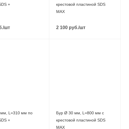
SDS +
крестовой пластиной SDS
MAX
б.
/шт
2 100
руб.
/шт
 мм, L=310 мм по
Бур Ø 30 мм, L=800 мм с
SDS +
крестовой пластиной SDS
MAX