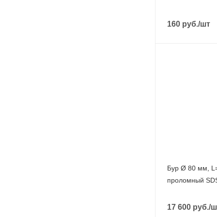
160
руб.
/шт
Бур Ø 80 мм, 
проломный SD
17 600
руб.
/ш