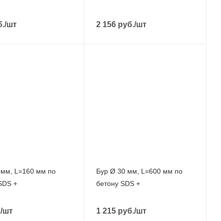
.
/шт
2 156
руб.
/шт
 мм, L=160 мм по
Бур Ø 30 мм, L=600 мм по
SDS +
бетону SDS +
.
/шт
1 215
руб.
/шт