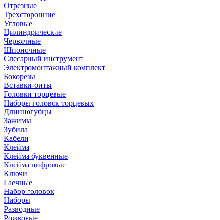
Отрезные
Трехсторонние
Угловые
Цилиндрические
Червячные
Шпоночные
Слесарный инструмент
Электромонтажный комплект
Бокорезы
Вставки-биты
Головки торцевые
Наборы головок торцевых
Длинногубцы
Зажимы
Зубила
Кабели
Клейма
Клейма буквенные
Клейма цифровые
Ключи
Гаечные
Набор головок
Наборы
Разводные
Рожковые