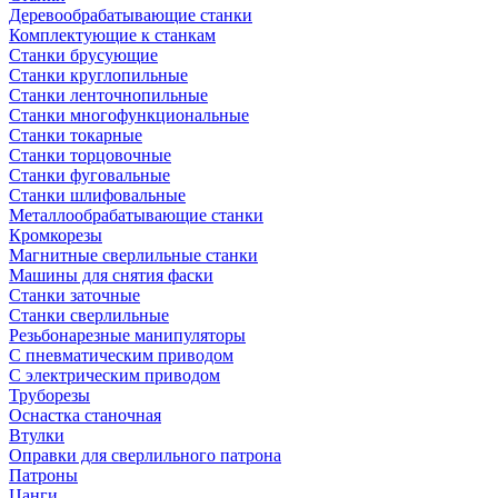
Деревообрабатывающие станки
Комплектующие к станкам
Станки брусующие
Станки круглопильные
Станки ленточнопильные
Станки многофункциональные
Станки токарные
Станки торцовочные
Станки фуговальные
Станки шлифовальные
Металлообрабатывающие станки
Кромкорезы
Магнитные сверлильные станки
Машины для снятия фаски
Станки заточные
Станки сверлильные
Резьбонарезные манипуляторы
С пневматическим приводом
С электрическим приводом
Труборезы
Оснастка станочная
Втулки
Оправки для сверлильного патрона
Патроны
Цанги