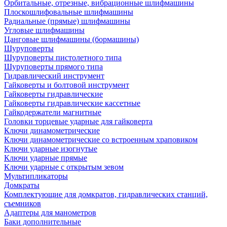
Орбитальные, отрезные, вибрационные шлифмашины
Плоскошлифовальные шлифмашины
Радиальные (прямые) шлифмашины
Угловые шлифмашины
Цанговые шлифмашины (бормашины)
Шуруповерты
Шуруповерты пистолетного типа
Шуруповерты прямого типа
Гидравлический инструмент
Гайковерты и болтовой инструмент
Гайковерты гидравлические
Гайковерты гидравлические кассетные
Гайкодержатели магнитные
Головки торцевые ударные для гайковерта
Ключи динамометрические
Ключи динамометрические со встроенным храповиком
Ключи ударные изогнутые
Ключи ударные прямые
Ключи ударные с открытым зевом
Мультипликаторы
Домкраты
Комплектующие для домкратов, гидравлических станций,
съемников
Адаптеры для манометров
Баки дополнительные