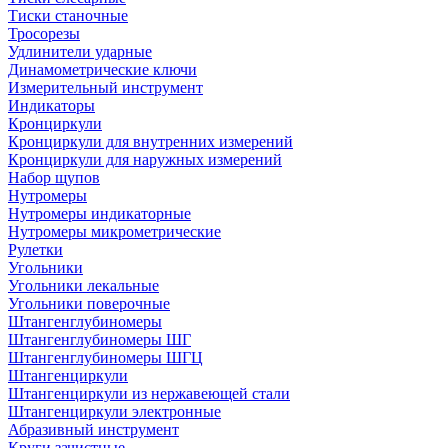
Тиски станочные
Тросорезы
Удлинители ударные
Динамометрические ключи
Измерительный инструмент
Индикаторы
Кронциркули
Кронциркули для внутренних измерений
Кронциркули для наружных измерений
Набор щупов
Нутромеры
Нутромеры индикаторные
Нутромеры микрометрические
Рулетки
Угольники
Угольники лекальные
Угольники поверочные
Штангенглубиномеры
Штангенглубиномеры ШГ
Штангенглубиномеры ШГЦ
Штангенциркули
Штангенциркули из нержавеющей стали
Штангенциркули электронные
Абразивный инструмент
Круги зачистные