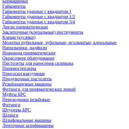
Бормашинки
Гайковерты
Гайковерты ударные с квадратом 1
Гайковерты ударные с квадратом 1/2
Гайковерты ударные с квадратом 3/4
Дрели пневматические
Заклепочные (клепальные) инструменты
Клещи (кусачки)
Молотки рубильные, зубильные, игольчатые, клепальные
Напильники, надфили
Ножницы пневматические
Окрасочное оборудование
Пистолеты для нанесения силикона
Пневмостеплеры
Присоски вакуумные
Продувочные пистолеты
Резьбонарезные машины
Фитинги для пневматических линий
Муфты БРС
Переходники резьбовые
Фитинги
Штуцеры БРС
Шланги
Шлифовальные машины
Ленточные шлифмашины