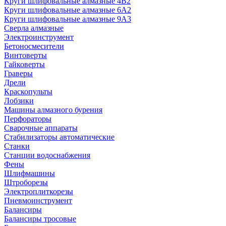
Круги шлифовальные алмазные 4В2
Круги шлифовальные алмазные 6A2
Круги шлифовальные алмазные 9А3
Сверла алмазные
Электроинструмент
Бетоносмесители
Винтоверты
Гайковерты
Граверы
Дрели
Краскопульты
Лобзики
Машины алмазного бурения
Перфораторы
Сварочные аппараты
Стабилизаторы автоматические
Станки
Станции водоснабжения
Фены
Шлифмашины
Штроборезы
Электроплиткорезы
Пневмоинструмент
Балансиры
Балансиры тросовые