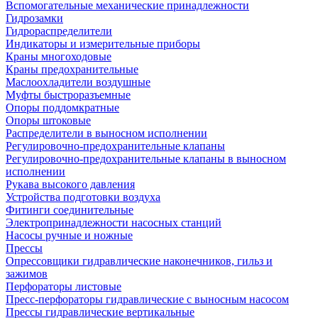
Вспомогательные механические принадлежности
Гидрозамки
Гидрораспределители
Индикаторы и измерительные приборы
Краны многоходовые
Краны предохранительные
Маслоохладители воздушные
Муфты быстроразъемные
Опоры поддомкратные
Опоры штоковые
Распределители в выносном исполнении
Регулировочно-предохранительные клапаны
Регулировочно-предохранительные клапаны в выносном
исполнении
Рукава высокого давления
Устройства подготовки воздуха
Фитинги соединительные
Электропринадлежности насосных станций
Насосы ручные и ножные
Прессы
Опрессовщики гидравлические наконечников, гильз и
зажимов
Перфораторы листовые
Пресс-перфораторы гидравлические с выносным насосом
Прессы гидравлические вертикальные