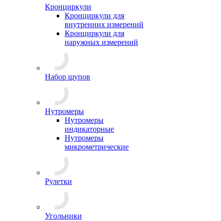
Кронциркули
Кронциркули для
внутренних измерений
Кронциркули для
наружных измерений
Набор щупов
Нутромеры
Нутромеры
индикаторные
Нутромеры
микрометрические
Рулетки
Угольники