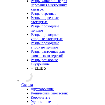
Резцы канавочные для
нарезания внутренних
канавок
Резцы отрезные
Резцы подрезные
отогнутые
Резцы проходные
прямые
Резцы проходные
упорные отогнутые
Резцы проходные
упорные прямые
Резцы расточные для
сквозных отверстий
Резцы резьбовые
внутренние
+ ЕЩЕ 5
Сверла
Двусторонние
Конический хвостовик
Корончатые
Удлиненные