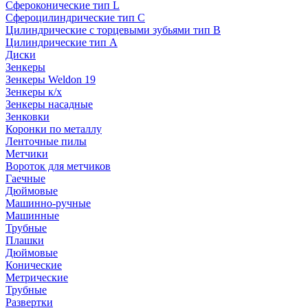
Сфероконические тип L
Сфероцилиндрические тип C
Цилиндрические с торцевыми зубьями тип B
Цилиндрические тип А
Диски
Зенкеры
Зенкеры Weldon 19
Зенкеры к/х
Зенкеры насадные
Зенковки
Коронки по металлу
Ленточные пилы
Метчики
Вороток для метчиков
Гаечные
Дюймовые
Машинно-ручные
Машинные
Трубные
Плашки
Дюймовые
Конические
Метрические
Трубные
Развертки