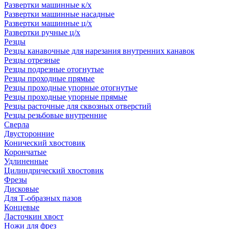
Развертки машинные к/х
Развертки машинные насадные
Развертки машинные ц/х
Развертки ручные ц/х
Резцы
Резцы канавочные для нарезания внутренних канавок
Резцы отрезные
Резцы подрезные отогнутые
Резцы проходные прямые
Резцы проходные упорные отогнутые
Резцы проходные упорные прямые
Резцы расточные для сквозных отверстий
Резцы резьбовые внутренние
Сверла
Двусторонние
Конический хвостовик
Корончатые
Удлиненные
Цилиндрический хвостовик
Фрезы
Дисковые
Для Т-образных пазов
Концевые
Ласточкин хвост
Ножи для фрез