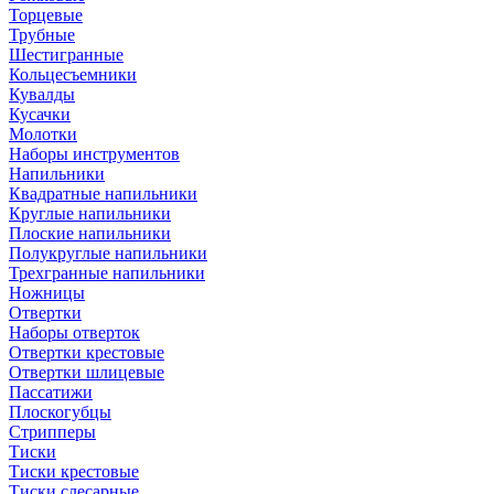
Торцевые
Трубные
Шестигранные
Кольцесъемники
Кувалды
Кусачки
Молотки
Наборы инструментов
Напильники
Квадратные напильники
Круглые напильники
Плоские напильники
Полукруглые напильники
Трехгранные напильники
Ножницы
Отвертки
Наборы отверток
Отвертки крестовые
Отвертки шлицевые
Пассатижи
Плоскогубцы
Стрипперы
Тиски
Тиски крестовые
Тиски слесарные