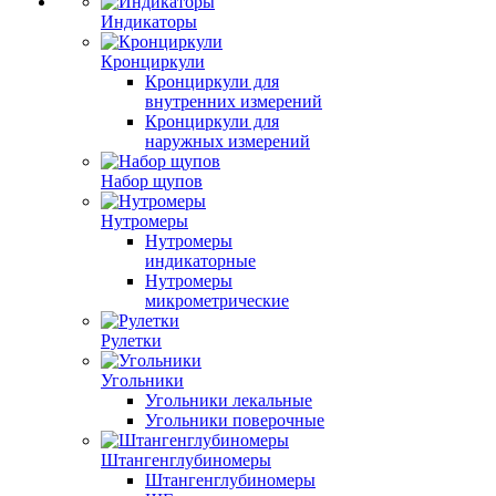
Индикаторы
Кронциркули
Кронциркули для
внутренних измерений
Кронциркули для
наружных измерений
Набор щупов
Нутромеры
Нутромеры
индикаторные
Нутромеры
микрометрические
Рулетки
Угольники
Угольники лекальные
Угольники поверочные
Штангенглубиномеры
Штангенглубиномеры