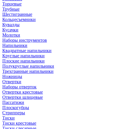
Торцевые
Трубные
Шестигранные
Кольцесъемники
Кувалды
Кусачки
Молотки
Наборы инструментов
Напильники
Квадратные напильники
Круглые напильники
Плоские напильники
Полукруглые напильники
Трехгранные напильники
Ножницы
Отвертки
Наборы отверток
Отвертки крестовые
Отвертки шлицевые
Пассатижи
Плоскогубцы
Стрипперы
Тиски
Тиски крестовые
Тиски слесарные