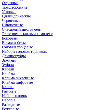
Отрезные
Трехсторонние
Угловые
Цилиндрические
Червячные
Шпоночные
Слесарный инструмент
Электромонтажный комплект
Бокорезы
Вставки-биты
Головки торцевые
Наборы головок торцевых
Длинногубцы
Зажимы
Зубила
Кабели
Клейма
Клейма буквенные
Клейма цифровые
Ключи
Гаечные
Набор головок
Наборы
Разводные
Рожковые