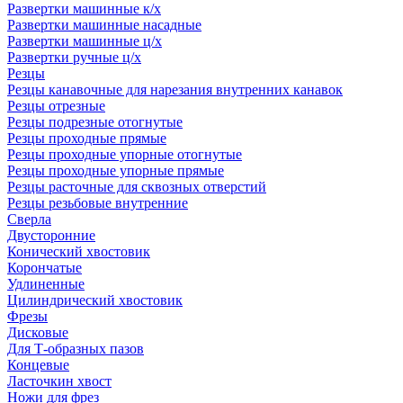
Развертки машинные к/х
Развертки машинные насадные
Развертки машинные ц/х
Развертки ручные ц/х
Резцы
Резцы канавочные для нарезания внутренних канавок
Резцы отрезные
Резцы подрезные отогнутые
Резцы проходные прямые
Резцы проходные упорные отогнутые
Резцы проходные упорные прямые
Резцы расточные для сквозных отверстий
Резцы резьбовые внутренние
Сверла
Двусторонние
Конический хвостовик
Корончатые
Удлиненные
Цилиндрический хвостовик
Фрезы
Дисковые
Для Т-образных пазов
Концевые
Ласточкин хвост
Ножи для фрез