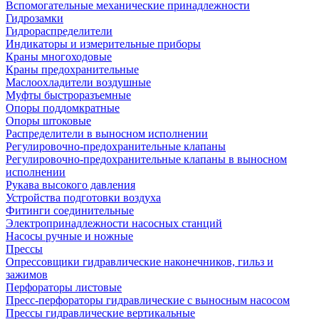
Вспомогательные механические принадлежности
Гидрозамки
Гидрораспределители
Индикаторы и измерительные приборы
Краны многоходовые
Краны предохранительные
Маслоохладители воздушные
Муфты быстроразъемные
Опоры поддомкратные
Опоры штоковые
Распределители в выносном исполнении
Регулировочно-предохранительные клапаны
Регулировочно-предохранительные клапаны в выносном
исполнении
Рукава высокого давления
Устройства подготовки воздуха
Фитинги соединительные
Электропринадлежности насосных станций
Насосы ручные и ножные
Прессы
Опрессовщики гидравлические наконечников, гильз и
зажимов
Перфораторы листовые
Пресс-перфораторы гидравлические с выносным насосом
Прессы гидравлические вертикальные