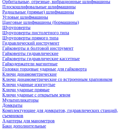
Орбитальные, отрезные, вибрационные шлифмашины
Плоскошлифовальные шлифмашины
Радиальные (прямые) шлифмашины
Угловые шлифмашины
Цанговые шлифмашины (бормашины)
Шуруповерты
Шуруповерты пистолетного типа
Шуруповерты прямого типа
Гидравлический инструмент
Гайковерты и болтовой инструмент
Гайковерты гидравлические
Гайковерты гидравлические кассетные
Гайкодержатели магнитные
Головки торцевые ударные для гайковерта
Ключи динамометрические
Ключи динамометрические со встроенным храповиком
Ключи ударные изогнутые
Ключи ударные прямые
Ключи ударные с открытым зевом
Мультипликаторы
Домкраты
Комплектующие для домкратов, гидравлических станций,
съемников
Адаптеры для манометров
Баки дополнительные