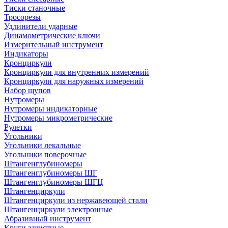
Тиски станочные
Тросорезы
Удлинители ударные
Динамометрические ключи
Измерительный инструмент
Индикаторы
Кронциркули
Кронциркули для внутренних измерений
Кронциркули для наружных измерений
Набор щупов
Нутромеры
Нутромеры индикаторные
Нутромеры микрометрические
Рулетки
Угольники
Угольники лекальные
Угольники поверочные
Штангенглубиномеры
Штангенглубиномеры ШГ
Штангенглубиномеры ШГЦ
Штангенциркули
Штангенциркули из нержавеющей стали
Штангенциркули электронные
Абразивный инструмент
Круги зачистные