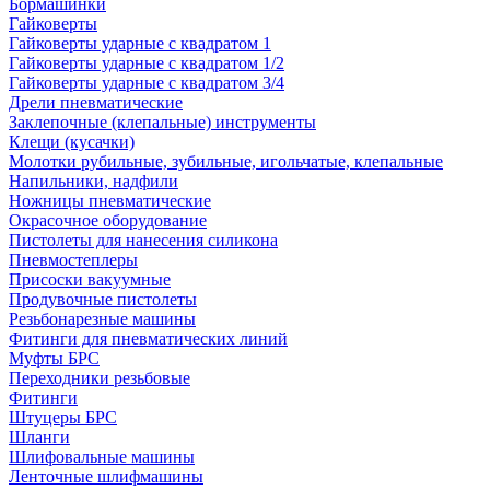
Бормашинки
Гайковерты
Гайковерты ударные с квадратом 1
Гайковерты ударные с квадратом 1/2
Гайковерты ударные с квадратом 3/4
Дрели пневматические
Заклепочные (клепальные) инструменты
Клещи (кусачки)
Молотки рубильные, зубильные, игольчатые, клепальные
Напильники, надфили
Ножницы пневматические
Окрасочное оборудование
Пистолеты для нанесения силикона
Пневмостеплеры
Присоски вакуумные
Продувочные пистолеты
Резьбонарезные машины
Фитинги для пневматических линий
Муфты БРС
Переходники резьбовые
Фитинги
Штуцеры БРС
Шланги
Шлифовальные машины
Ленточные шлифмашины