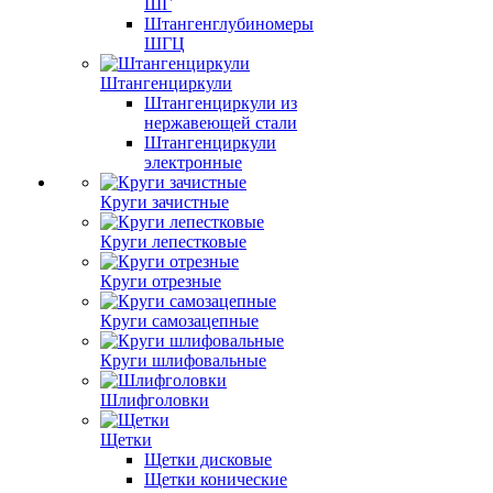
ШГ
Штангенглубиномеры
ШГЦ
Штангенциркули
Штангенциркули из
нержавеющей стали
Штангенциркули
электронные
Круги зачистные
Круги лепестковые
Круги отрезные
Круги самозацепные
Круги шлифовальные
Шлифголовки
Щетки
Щетки дисковые
Щетки конические