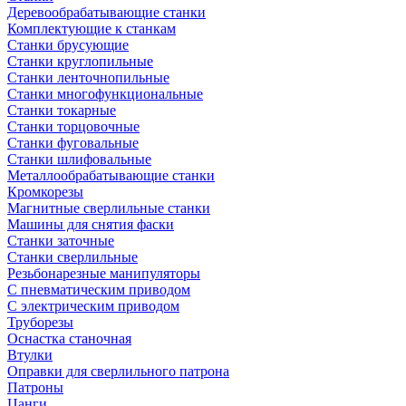
Деревообрабатывающие станки
Комплектующие к станкам
Станки брусующие
Станки круглопильные
Станки ленточнопильные
Станки многофункциональные
Станки токарные
Станки торцовочные
Станки фуговальные
Станки шлифовальные
Металлообрабатывающие станки
Кромкорезы
Магнитные сверлильные станки
Машины для снятия фаски
Станки заточные
Станки сверлильные
Резьбонарезные манипуляторы
С пневматическим приводом
С электрическим приводом
Труборезы
Оснастка станочная
Втулки
Оправки для сверлильного патрона
Патроны
Цанги