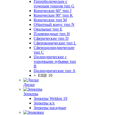
Гиперболические с
точеным торцом тип G
Конические 60° тип J
Конические 90° тип K
Конические тип M
Обратный конус тип N
Овальные тип E
Пламевидные тип H
Сферические тип D
Сфероконические тип L
Сфероцилиндрические
тип C
Цилиндрические с
торцевыми зубьями тип
B
Цилиндрические тип А
+ ЕЩЕ 10
Диски
Зенкеры
Зенкеры Weldon 19
Зенкеры к/х
Зенкеры насадные