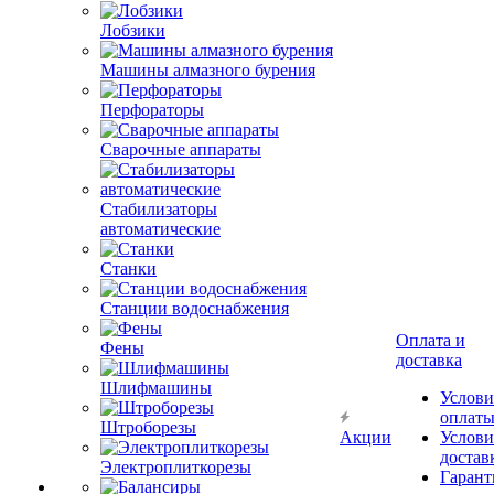
Лобзики
Машины алмазного бурения
Перфораторы
Сварочные аппараты
Стабилизаторы
автоматические
Станки
Станции водоснабжения
Оплата и
Фены
доставка
Шлифмашины
Услови
оплат
Штроборезы
Акции
Услови
достав
Электроплиткорезы
Гарант