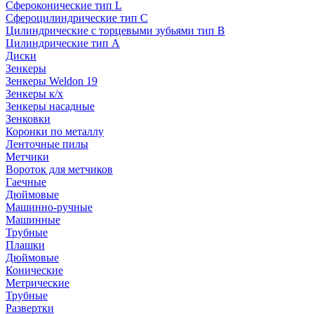
Сфероконические тип L
Сфероцилиндрические тип C
Цилиндрические с торцевыми зубьями тип B
Цилиндрические тип А
Диски
Зенкеры
Зенкеры Weldon 19
Зенкеры к/х
Зенкеры насадные
Зенковки
Коронки по металлу
Ленточные пилы
Метчики
Вороток для метчиков
Гаечные
Дюймовые
Машинно-ручные
Машинные
Трубные
Плашки
Дюймовые
Конические
Метрические
Трубные
Развертки