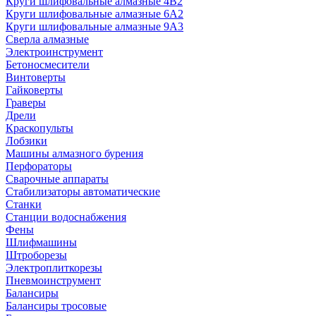
Круги шлифовальные алмазные 4В2
Круги шлифовальные алмазные 6A2
Круги шлифовальные алмазные 9А3
Сверла алмазные
Электроинструмент
Бетоносмесители
Винтоверты
Гайковерты
Граверы
Дрели
Краскопульты
Лобзики
Машины алмазного бурения
Перфораторы
Сварочные аппараты
Стабилизаторы автоматические
Станки
Станции водоснабжения
Фены
Шлифмашины
Штроборезы
Электроплиткорезы
Пневмоинструмент
Балансиры
Балансиры тросовые