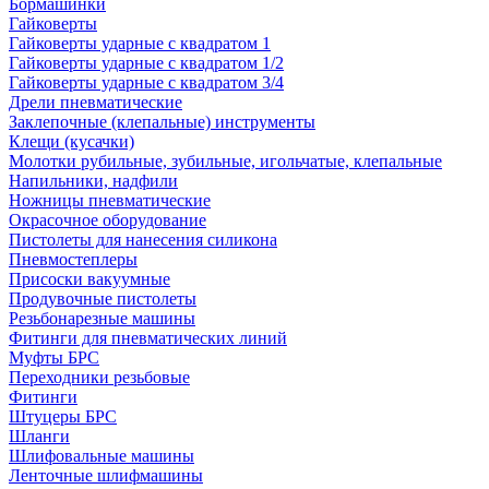
Бормашинки
Гайковерты
Гайковерты ударные с квадратом 1
Гайковерты ударные с квадратом 1/2
Гайковерты ударные с квадратом 3/4
Дрели пневматические
Заклепочные (клепальные) инструменты
Клещи (кусачки)
Молотки рубильные, зубильные, игольчатые, клепальные
Напильники, надфили
Ножницы пневматические
Окрасочное оборудование
Пистолеты для нанесения силикона
Пневмостеплеры
Присоски вакуумные
Продувочные пистолеты
Резьбонарезные машины
Фитинги для пневматических линий
Муфты БРС
Переходники резьбовые
Фитинги
Штуцеры БРС
Шланги
Шлифовальные машины
Ленточные шлифмашины