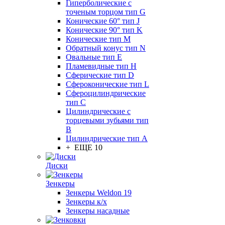
Гиперболические с
точеным торцом тип G
Конические 60° тип J
Конические 90° тип K
Конические тип M
Обратный конус тип N
Овальные тип E
Пламевидные тип H
Сферические тип D
Сфероконические тип L
Сфероцилиндрические
тип C
Цилиндрические с
торцевыми зубьями тип
B
Цилиндрические тип А
+ ЕЩЕ 10
Диски
Зенкеры
Зенкеры Weldon 19
Зенкеры к/х
Зенкеры насадные