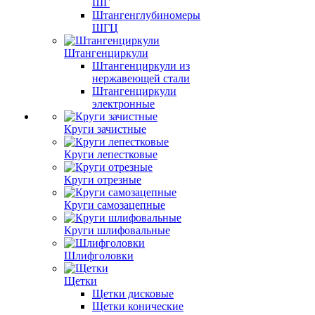
ШГ
Штангенглубиномеры
ШГЦ
Штангенциркули
Штангенциркули из
нержавеющей стали
Штангенциркули
электронные
Круги зачистные
Круги лепестковые
Круги отрезные
Круги самозацепные
Круги шлифовальные
Шлифголовки
Щетки
Щетки дисковые
Щетки конические