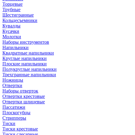
Торцевые
Трубные
Шестигранные
Кольцесъемники
Кувалды
Кусачки
Молотки
Наборы инструментов
Напильники
Квадратные напильники
Круглые напильники
Плоские напильники
Полукруглые напильники
Трехгранные напильники
Ножницы
Отвертки
Наборы отверток
Отвертки крестовые
Отвертки шлицевые
Пассатижи
Плоскогубцы
Стрипперы
Тиски
Тиски крестовые
Тиски слесарные