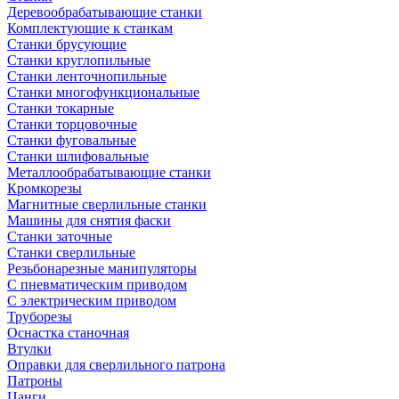
Деревообрабатывающие станки
Комплектующие к станкам
Станки брусующие
Станки круглопильные
Станки ленточнопильные
Станки многофункциональные
Станки токарные
Станки торцовочные
Станки фуговальные
Станки шлифовальные
Металлообрабатывающие станки
Кромкорезы
Магнитные сверлильные станки
Машины для снятия фаски
Станки заточные
Станки сверлильные
Резьбонарезные манипуляторы
С пневматическим приводом
С электрическим приводом
Труборезы
Оснастка станочная
Втулки
Оправки для сверлильного патрона
Патроны
Цанги