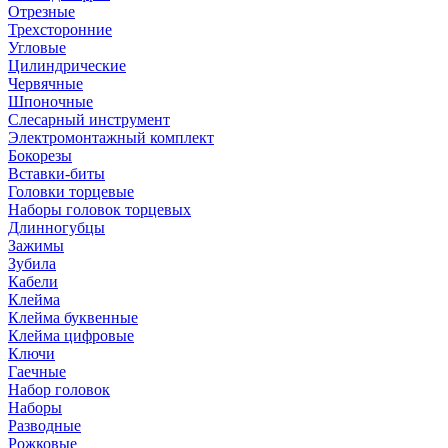
Отрезные
Трехсторонние
Угловые
Цилиндрические
Червячные
Шпоночные
Слесарный инструмент
Электромонтажный комплект
Бокорезы
Вставки-биты
Головки торцевые
Наборы головок торцевых
Длинногубцы
Зажимы
Зубила
Кабели
Клейма
Клейма буквенные
Клейма цифровые
Ключи
Гаечные
Набор головок
Наборы
Разводные
Рожковые