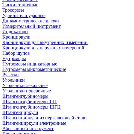
Тиски станочные
Тросорезы
Удлинители ударные
Динамометрические ключи
Измерительный инструмент
Индикаторы
Кронциркули
Кронциркули для внутренних измерений
Кронциркули для наружных измерений
Набор щупов
Нутромеры
Нутромеры индикаторные
Нутромеры микрометрические
Рулетки
Угольники
Угольники лекальные
Угольники поверочные
Штангенглубиномеры
Штангенглубиномеры ШГ
Штангенглубиномеры ШГЦ
Штангенциркули
Штангенциркули из нержавеющей стали
Штангенциркули электронные
Абразивный инструмент
Круги зачистные