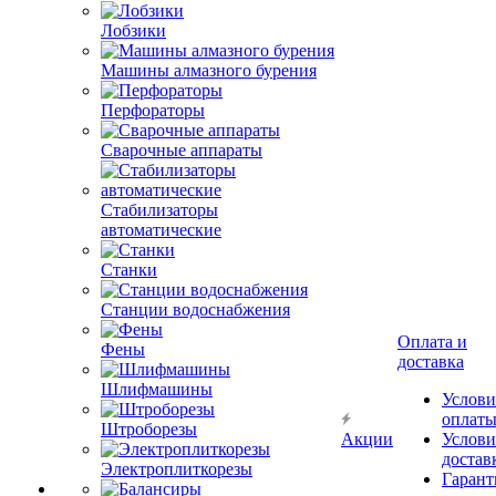
Лобзики
Машины алмазного бурения
Перфораторы
Сварочные аппараты
Стабилизаторы
автоматические
Станки
Станции водоснабжения
Оплата и
Фены
доставка
Шлифмашины
Услови
оплат
Штроборезы
Акции
Услови
достав
Электроплиткорезы
Гарант