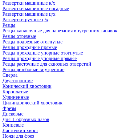
Развертки машинные к/х
Развертки машинные насадные
Развертки машинные ц/х
Развертки ручные ц/х
Резцы
Резцы канавочные для нарезания внутренних канавок
Резцы отрезные
Резцы подрезные отогнутые
Резцы проходные прямые
Резцы проходные упорные отогнутые
Резцы проходные упорные прямые
Резцы расточные для сквозных отверстий
Резцы резьбовые внутренние
Сверла
Двусторонние
Конический хвостовик
Корончатые
Удлиненные
Цилиндрический хвостовик
Фрезы
Дисковые
Для Т-образных пазов
Концевые
Ласточкин хвост
Ножи для фрез