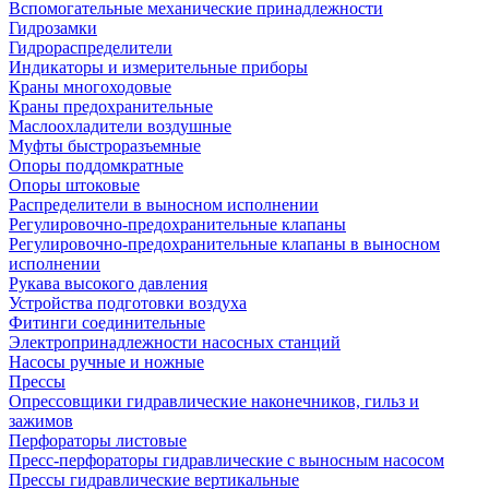
Вспомогательные механические принадлежности
Гидрозамки
Гидрораспределители
Индикаторы и измерительные приборы
Краны многоходовые
Краны предохранительные
Маслоохладители воздушные
Муфты быстроразъемные
Опоры поддомкратные
Опоры штоковые
Распределители в выносном исполнении
Регулировочно-предохранительные клапаны
Регулировочно-предохранительные клапаны в выносном
исполнении
Рукава высокого давления
Устройства подготовки воздуха
Фитинги соединительные
Электропринадлежности насосных станций
Насосы ручные и ножные
Прессы
Опрессовщики гидравлические наконечников, гильз и
зажимов
Перфораторы листовые
Пресс-перфораторы гидравлические с выносным насосом
Прессы гидравлические вертикальные