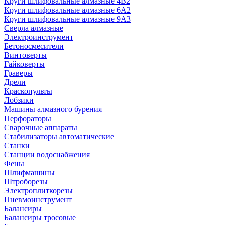
Круги шлифовальные алмазные 4В2
Круги шлифовальные алмазные 6A2
Круги шлифовальные алмазные 9А3
Сверла алмазные
Электроинструмент
Бетоносмесители
Винтоверты
Гайковерты
Граверы
Дрели
Краскопульты
Лобзики
Машины алмазного бурения
Перфораторы
Сварочные аппараты
Стабилизаторы автоматические
Станки
Станции водоснабжения
Фены
Шлифмашины
Штроборезы
Электроплиткорезы
Пневмоинструмент
Балансиры
Балансиры тросовые