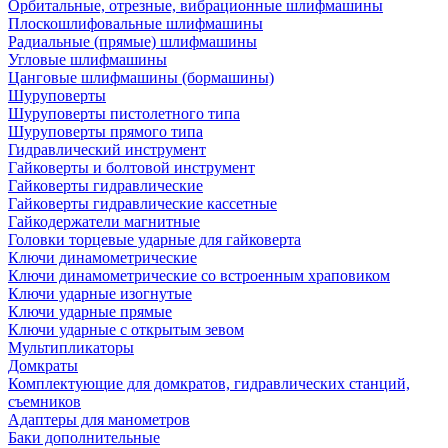
Орбитальные, отрезные, вибрационные шлифмашины
Плоскошлифовальные шлифмашины
Радиальные (прямые) шлифмашины
Угловые шлифмашины
Цанговые шлифмашины (бормашины)
Шуруповерты
Шуруповерты пистолетного типа
Шуруповерты прямого типа
Гидравлический инструмент
Гайковерты и болтовой инструмент
Гайковерты гидравлические
Гайковерты гидравлические кассетные
Гайкодержатели магнитные
Головки торцевые ударные для гайковерта
Ключи динамометрические
Ключи динамометрические со встроенным храповиком
Ключи ударные изогнутые
Ключи ударные прямые
Ключи ударные с открытым зевом
Мультипликаторы
Домкраты
Комплектующие для домкратов, гидравлических станций,
съемников
Адаптеры для манометров
Баки дополнительные