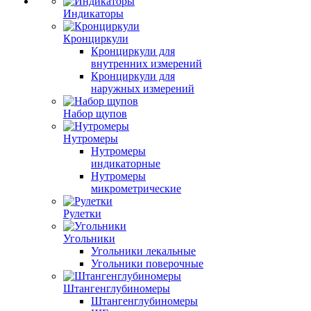
Индикаторы
Кронциркули
Кронциркули для
внутренних измерений
Кронциркули для
наружных измерений
Набор щупов
Нутромеры
Нутромеры
индикаторные
Нутромеры
микрометрические
Рулетки
Угольники
Угольники лекальные
Угольники поверочные
Штангенглубиномеры
Штангенглубиномеры