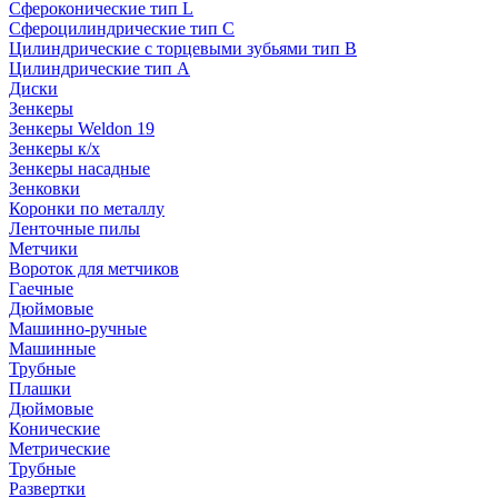
Сфероконические тип L
Сфероцилиндрические тип C
Цилиндрические с торцевыми зубьями тип B
Цилиндрические тип А
Диски
Зенкеры
Зенкеры Weldon 19
Зенкеры к/х
Зенкеры насадные
Зенковки
Коронки по металлу
Ленточные пилы
Метчики
Вороток для метчиков
Гаечные
Дюймовые
Машинно-ручные
Машинные
Трубные
Плашки
Дюймовые
Конические
Метрические
Трубные
Развертки