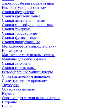
Деревообрабатывающие станки
Комплектующие к станкам
Станки брусующие
Станки круглопильные
Станки ленточнопильные
Станки многофункциональные
Станки токарные
Станки торцовочные
Станки фуговальные
Станки шлифовальные
Металлообрабатывающие станки
Кромкорезы
Магнитные сверлильные станки
Машины для снятия фаски
Станки заточные
Станки сверлильные
Резьбонарезные манипуляторы
С пневматическим приводом
С электрическим приводом
Труборезы
Оснастка станочная
Втулки
Оправки для сверлильного патрона
Патроны
Цанги