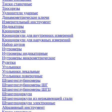
Тиски станочные
Тросорезы
Удлинители ударные
Динамометрические ключи
Измерительный инструмент
Индикаторы
Кронциркули
Кронциркули для внутренних измерений
Кронциркули для наружных измерений
Набор щупов
Нутромеры
Нутромеры индикаторные
Нутромеры микрометрические
Рулетки
Угольники
Угольники лекальные
Угольники поверочные
Штангенглубиномеры
Штангенглубиномеры ШГ
Штангенглубиномеры ШГЦ
Штангенциркули
Штангенциркули из нержавеющей стали
Штангенциркули электронные
Абразивный инструмент
Круги зачистные