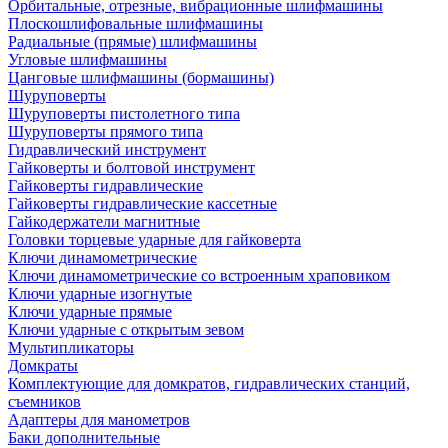
Орбитальные, отрезные, вибрационные шлифмашины
Плоскошлифовальные шлифмашины
Радиальные (прямые) шлифмашины
Угловые шлифмашины
Цанговые шлифмашины (бормашины)
Шуруповерты
Шуруповерты пистолетного типа
Шуруповерты прямого типа
Гидравлический инструмент
Гайковерты и болтовой инструмент
Гайковерты гидравлические
Гайковерты гидравлические кассетные
Гайкодержатели магнитные
Головки торцевые ударные для гайковерта
Ключи динамометрические
Ключи динамометрические со встроенным храповиком
Ключи ударные изогнутые
Ключи ударные прямые
Ключи ударные с открытым зевом
Мультипликаторы
Домкраты
Комплектующие для домкратов, гидравлических станций,
съемников
Адаптеры для манометров
Баки дополнительные