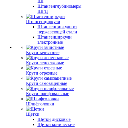
ШГ
Штангенглубиномеры
ШГЦ
Штангенциркули
Штангенциркули из
нержавеющей стали
Штангенциркули
электронные
Круги зачистные
Круги лепестковые
Круги отрезные
Круги самозацепные
Круги шлифовальные
Шлифголовки
Щетки
Щетки дисковые
Щетки конические