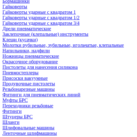
Бормашинки
Гайковерты
Гайковерты ударные с квадратом 1
Гайковерты ударные с квадратом 1/2
Гайковерты ударные с квадратом 3/4
Дрели пневматические
Заклепочные (клепальные) инструменты
Клещи (кусачки)
Молотки рубильные, зубильные, игольчатые, клепальные
Напильники, надфили
Ножницы пневматические
Окрасочное оборудование
Пистолеты для нанесения силикона
Пневмостеплеры
Присоски вакуумные
Продувочные пистолеты
Резьбонарезные машины
Фитинги для пневматических линий
Муфты БРС
Переходники резьбовые
Фитинги
Штуцеры БРС
Шланги
Шлифовальные машины
Ленточные шлифмашины