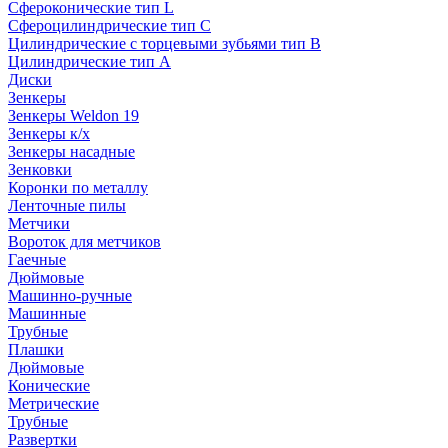
Сфероконические тип L
Сфероцилиндрические тип C
Цилиндрические с торцевыми зубьями тип B
Цилиндрические тип А
Диски
Зенкеры
Зенкеры Weldon 19
Зенкеры к/х
Зенкеры насадные
Зенковки
Коронки по металлу
Ленточные пилы
Метчики
Вороток для метчиков
Гаечные
Дюймовые
Машинно-ручные
Машинные
Трубные
Плашки
Дюймовые
Конические
Метрические
Трубные
Развертки