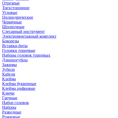
Отрезные
Трехсторонние
Угловые
Цилиндрические
Червячные
Шпоночные
Слесарный инструмент
Электромонтажный комплект
Бокорезы
Вставки-биты
Головки торцевые
Наборы головок торцевых
Длинногубцы
Зажимы
Зубила
Кабели
Клейма
Клейма буквенные
Клейма цифровые
Ключи
Гаечные
Набор головок
Наборы
Разводные
Рожковые