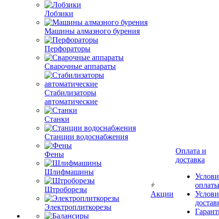
Лобзики
Машины алмазного бурения
Перфораторы
Сварочные аппараты
Стабилизаторы
автоматические
Станки
Станции водоснабжения
Оплата и
Фены
доставка
Шлифмашины
Услови
оплат
Штроборезы
Акции
Услови
достав
Электроплиткорезы
Гарант