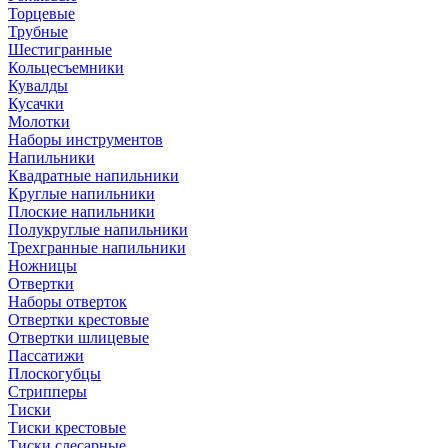
Торцевые
Трубные
Шестигранные
Кольцесъемники
Кувалды
Кусачки
Молотки
Наборы инструментов
Напильники
Квадратные напильники
Круглые напильники
Плоские напильники
Полукруглые напильники
Трехгранные напильники
Ножницы
Отвертки
Наборы отверток
Отвертки крестовые
Отвертки шлицевые
Пассатижи
Плоскогубцы
Стрипперы
Тиски
Тиски крестовые
Тиски слесарные