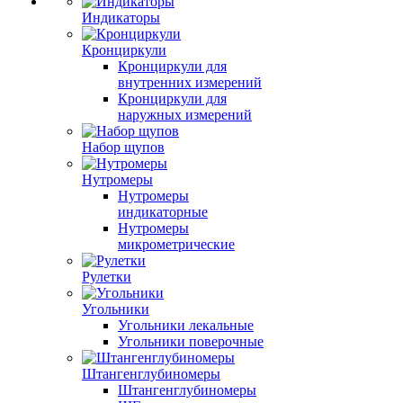
Индикаторы
Кронциркули
Кронциркули для
внутренних измерений
Кронциркули для
наружных измерений
Набор щупов
Нутромеры
Нутромеры
индикаторные
Нутромеры
микрометрические
Рулетки
Угольники
Угольники лекальные
Угольники поверочные
Штангенглубиномеры
Штангенглубиномеры