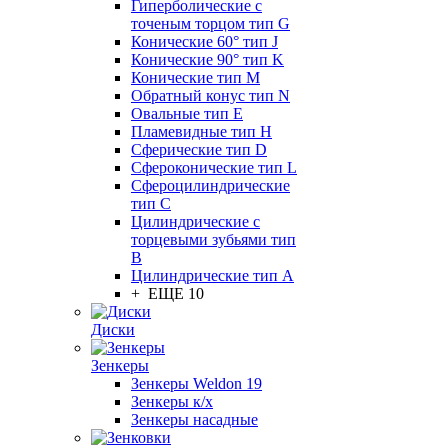
Гиперболические с
точеным торцом тип G
Конические 60° тип J
Конические 90° тип K
Конические тип M
Обратный конус тип N
Овальные тип E
Пламевидные тип H
Сферические тип D
Сфероконические тип L
Сфероцилиндрические
тип C
Цилиндрические с
торцевыми зубьями тип
B
Цилиндрические тип А
+ ЕЩЕ 10
Диски
Зенкеры
Зенкеры Weldon 19
Зенкеры к/х
Зенкеры насадные