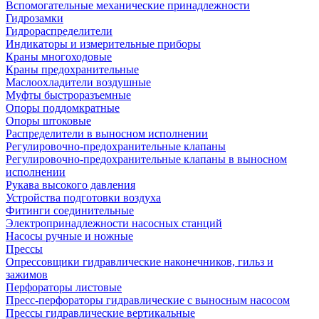
Вспомогательные механические принадлежности
Гидрозамки
Гидрораспределители
Индикаторы и измерительные приборы
Краны многоходовые
Краны предохранительные
Маслоохладители воздушные
Муфты быстроразъемные
Опоры поддомкратные
Опоры штоковые
Распределители в выносном исполнении
Регулировочно-предохранительные клапаны
Регулировочно-предохранительные клапаны в выносном
исполнении
Рукава высокого давления
Устройства подготовки воздуха
Фитинги соединительные
Электропринадлежности насосных станций
Насосы ручные и ножные
Прессы
Опрессовщики гидравлические наконечников, гильз и
зажимов
Перфораторы листовые
Пресс-перфораторы гидравлические с выносным насосом
Прессы гидравлические вертикальные