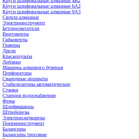
Круги шлифовальные алмазные 4В2
Круги шлифовальные алмазные 6A2
Круги шлифовальные алмазные 9А3
Сверла алмазные
Электроинструмент
Бетоносмесители
Винтоверты
Гайковерты
Граверы
Дрели
Краскопульты
Лобзики
Машины алмазного бурения
Перфораторы
Сварочные аппараты
Стабилизаторы автоматические
Станки
Станции водоснабжения
Фены
Шлифмашины
Штроборезы
Электроплиткорезы
Пневмоинструмент
Балансиры
Балансиры тросовые