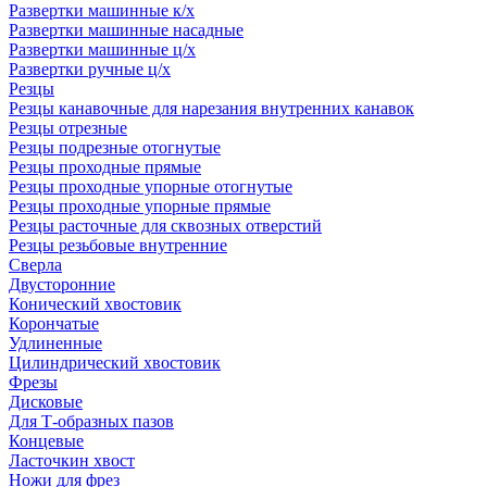
Развертки машинные к/х
Развертки машинные насадные
Развертки машинные ц/х
Развертки ручные ц/х
Резцы
Резцы канавочные для нарезания внутренних канавок
Резцы отрезные
Резцы подрезные отогнутые
Резцы проходные прямые
Резцы проходные упорные отогнутые
Резцы проходные упорные прямые
Резцы расточные для сквозных отверстий
Резцы резьбовые внутренние
Сверла
Двусторонние
Конический хвостовик
Корончатые
Удлиненные
Цилиндрический хвостовик
Фрезы
Дисковые
Для Т-образных пазов
Концевые
Ласточкин хвост
Ножи для фрез