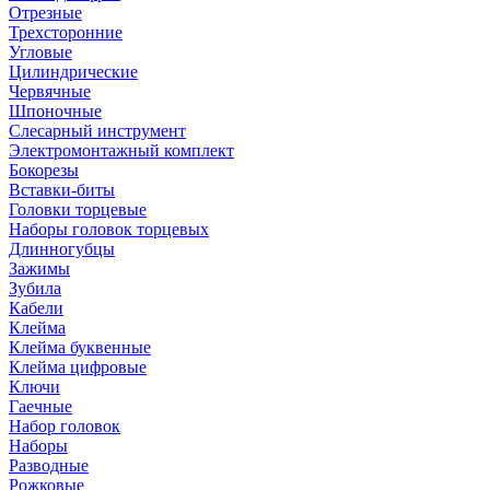
Отрезные
Трехсторонние
Угловые
Цилиндрические
Червячные
Шпоночные
Слесарный инструмент
Электромонтажный комплект
Бокорезы
Вставки-биты
Головки торцевые
Наборы головок торцевых
Длинногубцы
Зажимы
Зубила
Кабели
Клейма
Клейма буквенные
Клейма цифровые
Ключи
Гаечные
Набор головок
Наборы
Разводные
Рожковые