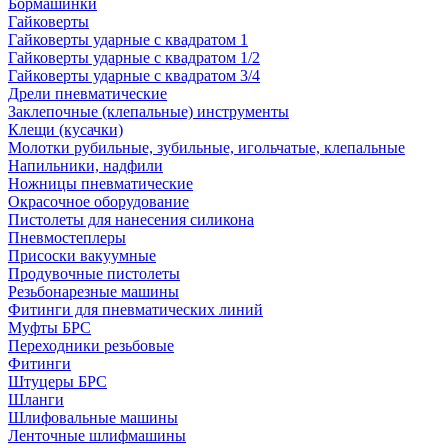
Бормашинки
Гайковерты
Гайковерты ударные с квадратом 1
Гайковерты ударные с квадратом 1/2
Гайковерты ударные с квадратом 3/4
Дрели пневматические
Заклепочные (клепальные) инструменты
Клещи (кусачки)
Молотки рубильные, зубильные, игольчатые, клепальные
Напильники, надфили
Ножницы пневматические
Окрасочное оборудование
Пистолеты для нанесения силикона
Пневмостеплеры
Присоски вакуумные
Продувочные пистолеты
Резьбонарезные машины
Фитинги для пневматических линий
Муфты БРС
Переходники резьбовые
Фитинги
Штуцеры БРС
Шланги
Шлифовальные машины
Ленточные шлифмашины