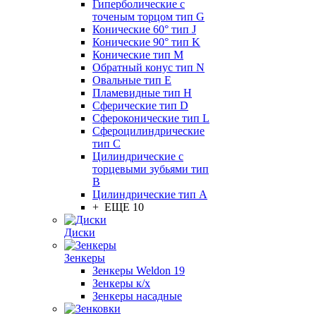
Гиперболические с
точеным торцом тип G
Конические 60° тип J
Конические 90° тип K
Конические тип M
Обратный конус тип N
Овальные тип E
Пламевидные тип H
Сферические тип D
Сфероконические тип L
Сфероцилиндрические
тип C
Цилиндрические с
торцевыми зубьями тип
B
Цилиндрические тип А
+ ЕЩЕ 10
Диски
Зенкеры
Зенкеры Weldon 19
Зенкеры к/х
Зенкеры насадные