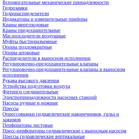
Вспомогательные механические принадлежности
Гидрозамки
Гидрораспределители
Индикаторы и измерительные приборы
Краны многоходовые
Краны предохранительные
Маслоохладители воздушные
Муфты быстроразъемные
Опоры поддомкратные
Опоры штоковые
Распределители в выносном исполнении
Регулировочно-предохранительные клапаны
Регулировочно-предохранительные клапаны в выносном
исполнении
Рукава высокого давления
Устройства подготовки воздуха
Фитинги соединительные
Электропринадлежности насосных станций
Насосы ручные и ножные
Прессы
Опрессовщики гидравлические наконечников, гильз и
зажимов
Перфораторы листовые
Пресс-перфораторы гидравлические с выносным насосом
Прессы гидравлические вертикальные