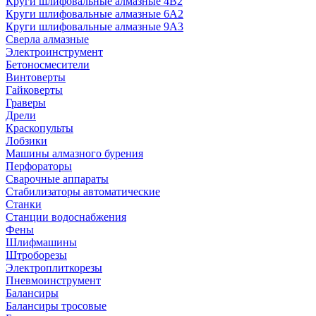
Круги шлифовальные алмазные 4В2
Круги шлифовальные алмазные 6A2
Круги шлифовальные алмазные 9А3
Сверла алмазные
Электроинструмент
Бетоносмесители
Винтоверты
Гайковерты
Граверы
Дрели
Краскопульты
Лобзики
Машины алмазного бурения
Перфораторы
Сварочные аппараты
Стабилизаторы автоматические
Станки
Станции водоснабжения
Фены
Шлифмашины
Штроборезы
Электроплиткорезы
Пневмоинструмент
Балансиры
Балансиры тросовые