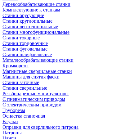
Деревообрабатывающие станки
Комплектующие к станкам
Станки брусующие
Станки круглопильные
Станки ленточнопильные
Станки многофункциональные
Станки токарные
Станки торцовочные
Станки фуговальные
Станки шлифовальные
Металлообрабатывающие станки
Кромкорезы
Магнитные сверлильные станки
Машины для снятия фаски
Станки заточные
Станки сверлильные
Резьбонарезные манипуляторы
С пневматическим приводом
С электрическим приводом
Труборезы
Оснастка станочная
Втулки
Оправки для сверлильного патрона
Патроны
Цанги