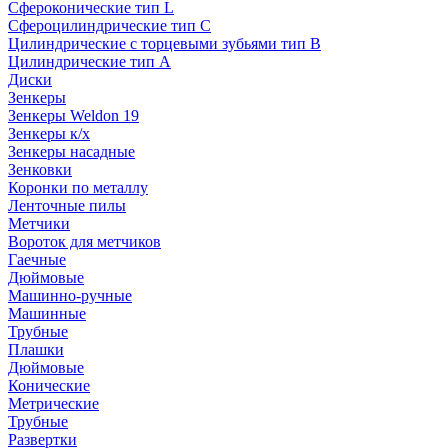
Сфероконические тип L
Сфероцилиндрические тип C
Цилиндрические с торцевыми зубьями тип B
Цилиндрические тип А
Диски
Зенкеры
Зенкеры Weldon 19
Зенкеры к/х
Зенкеры насадные
Зенковки
Коронки по металлу
Ленточные пилы
Метчики
Вороток для метчиков
Гаечные
Дюймовые
Машинно-ручные
Машинные
Трубные
Плашки
Дюймовые
Конические
Метрические
Трубные
Развертки