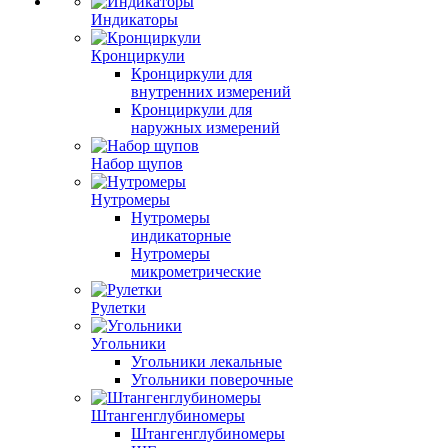
Индикаторы
Кронциркули
Кронциркули для
внутренних измерений
Кронциркули для
наружных измерений
Набор щупов
Нутромеры
Нутромеры
индикаторные
Нутромеры
микрометрические
Рулетки
Угольники
Угольники лекальные
Угольники поверочные
Штангенглубиномеры
Штангенглубиномеры