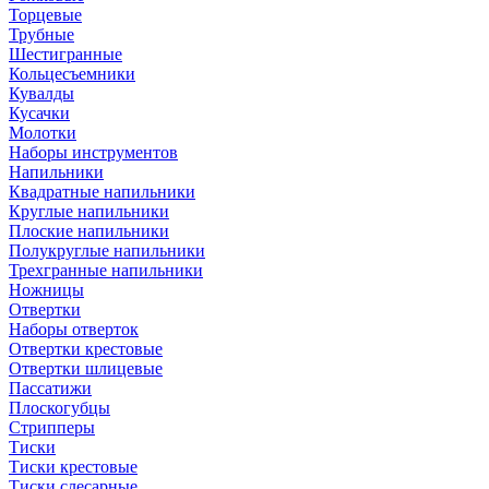
Торцевые
Трубные
Шестигранные
Кольцесъемники
Кувалды
Кусачки
Молотки
Наборы инструментов
Напильники
Квадратные напильники
Круглые напильники
Плоские напильники
Полукруглые напильники
Трехгранные напильники
Ножницы
Отвертки
Наборы отверток
Отвертки крестовые
Отвертки шлицевые
Пассатижи
Плоскогубцы
Стрипперы
Тиски
Тиски крестовые
Тиски слесарные