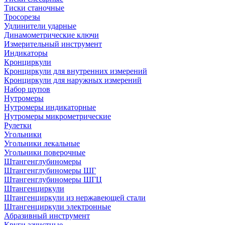
Тиски станочные
Тросорезы
Удлинители ударные
Динамометрические ключи
Измерительный инструмент
Индикаторы
Кронциркули
Кронциркули для внутренних измерений
Кронциркули для наружных измерений
Набор щупов
Нутромеры
Нутромеры индикаторные
Нутромеры микрометрические
Рулетки
Угольники
Угольники лекальные
Угольники поверочные
Штангенглубиномеры
Штангенглубиномеры ШГ
Штангенглубиномеры ШГЦ
Штангенциркули
Штангенциркули из нержавеющей стали
Штангенциркули электронные
Абразивный инструмент
Круги зачистные