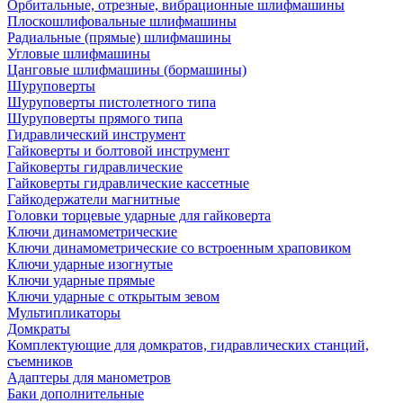
Орбитальные, отрезные, вибрационные шлифмашины
Плоскошлифовальные шлифмашины
Радиальные (прямые) шлифмашины
Угловые шлифмашины
Цанговые шлифмашины (бормашины)
Шуруповерты
Шуруповерты пистолетного типа
Шуруповерты прямого типа
Гидравлический инструмент
Гайковерты и болтовой инструмент
Гайковерты гидравлические
Гайковерты гидравлические кассетные
Гайкодержатели магнитные
Головки торцевые ударные для гайковерта
Ключи динамометрические
Ключи динамометрические со встроенным храповиком
Ключи ударные изогнутые
Ключи ударные прямые
Ключи ударные с открытым зевом
Мультипликаторы
Домкраты
Комплектующие для домкратов, гидравлических станций,
съемников
Адаптеры для манометров
Баки дополнительные