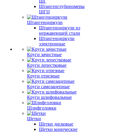
ШГ
Штангенглубиномеры
ШГЦ
Штангенциркули
Штангенциркули из
нержавеющей стали
Штангенциркули
электронные
Круги зачистные
Круги лепестковые
Круги отрезные
Круги самозацепные
Круги шлифовальные
Шлифголовки
Щетки
Щетки дисковые
Щетки конические