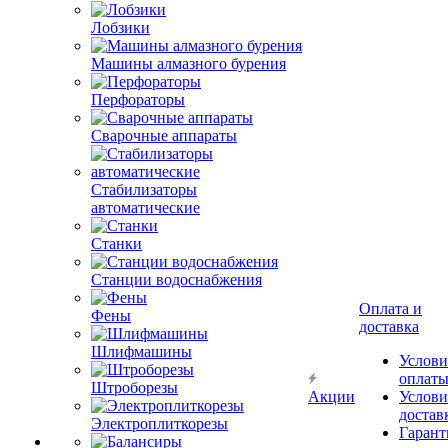
Лобзики
Машины алмазного бурения
Перфораторы
Сварочные аппараты
Стабилизаторы
автоматические
Станки
Станции водоснабжения
Оплата и
Фены
доставка
Шлифмашины
Услови
оплат
Штроборезы
Акции
Услови
достав
Электроплиткорезы
Гарант