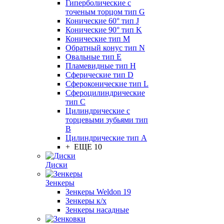
Гиперболические с
точеным торцом тип G
Конические 60° тип J
Конические 90° тип K
Конические тип M
Обратный конус тип N
Овальные тип E
Пламевидные тип H
Сферические тип D
Сфероконические тип L
Сфероцилиндрические
тип C
Цилиндрические с
торцевыми зубьями тип
B
Цилиндрические тип А
+ ЕЩЕ 10
Диски
Зенкеры
Зенкеры Weldon 19
Зенкеры к/х
Зенкеры насадные