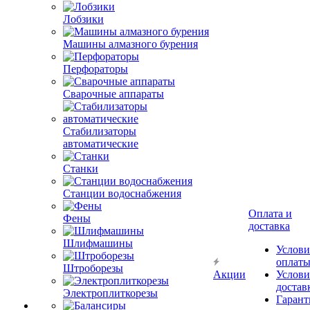
Лобзики
Машины алмазного бурения
Перфораторы
Сварочные аппараты
Стабилизаторы
автоматические
Станки
Станции водоснабжения
Оплата и
Фены
доставка
Шлифмашины
Услови
оплат
Штроборезы
Акции
Услови
достав
Электроплиткорезы
Гарант