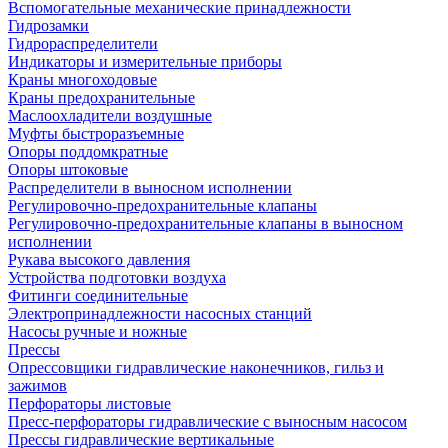
Вспомогательные механические принадлежности
Гидрозамки
Гидрораспределители
Индикаторы и измерительные приборы
Краны многоходовые
Краны предохранительные
Маслоохладители воздушные
Муфты быстроразъемные
Опоры поддомкратные
Опоры штоковые
Распределители в выносном исполнении
Регулировочно-предохранительные клапаны
Регулировочно-предохранительные клапаны в выносном
исполнении
Рукава высокого давления
Устройства подготовки воздуха
Фитинги соединительные
Электропринадлежности насосных станций
Насосы ручные и ножные
Прессы
Опрессовщики гидравлические наконечников, гильз и
зажимов
Перфораторы листовые
Пресс-перфораторы гидравлические с выносным насосом
Прессы гидравлические вертикальные