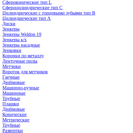
Сфероконические тип L
Сфероцилиндрические тип C
Цилиндрические с торцевыми зубьями тип B
Цилиндрические тип А
Диски
Зенкеры
Зенкеры Weldon 19
Зенкеры к/х
Зенкеры насадные
Зенковки
Коронки по металлу
Ленточные пилы
Метчики
Вороток для метчиков
Гаечные
Дюймовые
Машинно-ручные
Машинные
Трубные
Плашки
Дюймовые
Конические
Метрические
Трубные
Развертки