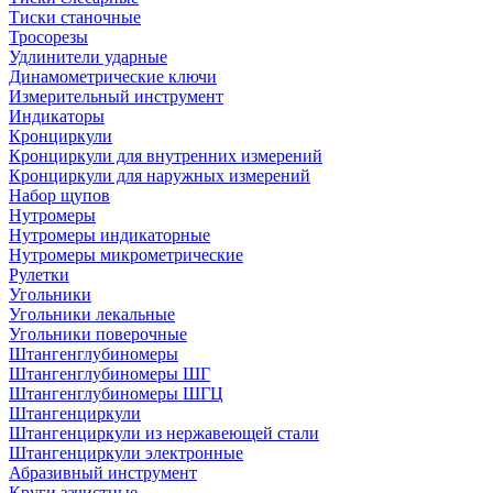
Тиски станочные
Тросорезы
Удлинители ударные
Динамометрические ключи
Измерительный инструмент
Индикаторы
Кронциркули
Кронциркули для внутренних измерений
Кронциркули для наружных измерений
Набор щупов
Нутромеры
Нутромеры индикаторные
Нутромеры микрометрические
Рулетки
Угольники
Угольники лекальные
Угольники поверочные
Штангенглубиномеры
Штангенглубиномеры ШГ
Штангенглубиномеры ШГЦ
Штангенциркули
Штангенциркули из нержавеющей стали
Штангенциркули электронные
Абразивный инструмент
Круги зачистные