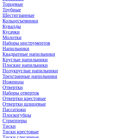
Торцевые
Трубные
Шестигранные
Кольцесъемники
Кувалды
Кусачки
Молотки
Наборы инструментов
Напильники
Квадратные напильники
Круглые напильники
Плоские напильники
Полукруглые напильники
Трехгранные напильники
Ножницы
Отвертки
Наборы отверток
Отвертки крестовые
Отвертки шлицевые
Пассатижи
Плоскогубцы
Стрипперы
Тиски
Тиски крестовые
Тиски слесарные