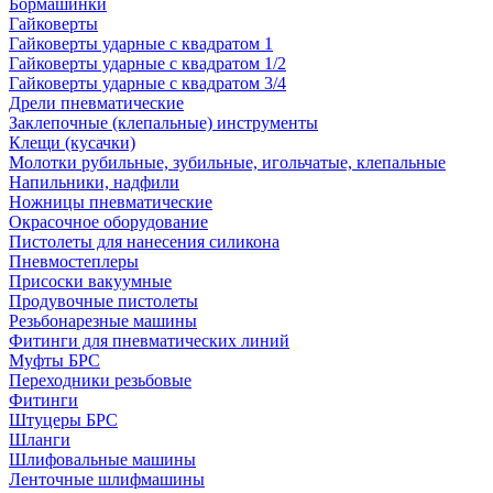
Бормашинки
Гайковерты
Гайковерты ударные с квадратом 1
Гайковерты ударные с квадратом 1/2
Гайковерты ударные с квадратом 3/4
Дрели пневматические
Заклепочные (клепальные) инструменты
Клещи (кусачки)
Молотки рубильные, зубильные, игольчатые, клепальные
Напильники, надфили
Ножницы пневматические
Окрасочное оборудование
Пистолеты для нанесения силикона
Пневмостеплеры
Присоски вакуумные
Продувочные пистолеты
Резьбонарезные машины
Фитинги для пневматических линий
Муфты БРС
Переходники резьбовые
Фитинги
Штуцеры БРС
Шланги
Шлифовальные машины
Ленточные шлифмашины