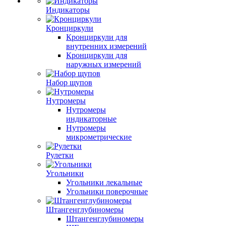
Индикаторы
Кронциркули
Кронциркули для
внутренних измерений
Кронциркули для
наружных измерений
Набор щупов
Нутромеры
Нутромеры
индикаторные
Нутромеры
микрометрические
Рулетки
Угольники
Угольники лекальные
Угольники поверочные
Штангенглубиномеры
Штангенглубиномеры