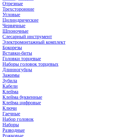
Отрезные
Трехсторонние
Угловые
Цилиндрические
Червячные
Шпоночные
Слесарный инструмент
Электромонтажный комплект
Бокорезы
Вставки-биты
Головки торцевые
Наборы головок торцевых
Длинногубцы
Зажимы
Зубила
Кабели
Клейма
Клейма буквенные
Клейма цифровые
Ключи
Гаечные
Набор головок
Наборы
Разводные
Рожковые