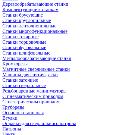
Деревообрабатывающие станки
Комплектующие к станкам
Станки брусующие
Станки круглопильные
Станки ленточнопильные
Станки многофункциональные
Станки токарные
Станки торцовочные
Станки фуговальные
Станки шлифовальные
Металлообрабатывающие станки
Кромкорезы
Магнитные сверлильные станки
Машины для снятия фаски
Станки заточные
Станки сверлильные
Резьбонарезные манипуляторы
С пневматическим приводом
С электрическим приводом
Труборезы
Оснастка станочная
Втулки
Оправки для сверлильного патрона
Патроны
Цанги