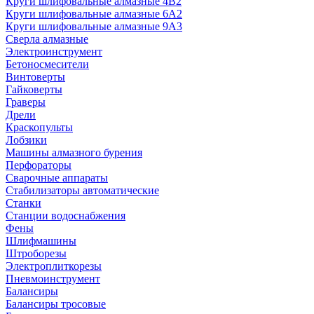
Круги шлифовальные алмазные 4В2
Круги шлифовальные алмазные 6A2
Круги шлифовальные алмазные 9А3
Сверла алмазные
Электроинструмент
Бетоносмесители
Винтоверты
Гайковерты
Граверы
Дрели
Краскопульты
Лобзики
Машины алмазного бурения
Перфораторы
Сварочные аппараты
Стабилизаторы автоматические
Станки
Станции водоснабжения
Фены
Шлифмашины
Штроборезы
Электроплиткорезы
Пневмоинструмент
Балансиры
Балансиры тросовые