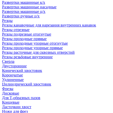
Развертки машинные к/х
Развертки машинные насадные
Развертки машинные ц/х
Развертки ручные ц/х
Резцы
Резцы канавочные для нарезания внутренних канавок
Резцы отрезные
Резцы подрезные отогнутые
Резцы проходные прямые
Резцы проходные упорные отогнутые
Резцы проходные упорные прямые
Резцы расточные для сквозных отверстий
Резцы резьбовые внутренние
Сверла
Двусторонние
Конический хвостовик
Корончатые
Удлиненные
Цилиндрический хвостовик
Фрезы
Дисковые
Для Т-образных пазов
Концевые
Ласточкин хвост
Ножи для фрез