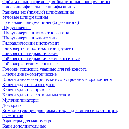
Орбитальные, отрезные, вибрационные шлифмашины
Плоскошлифовальные шлифмашины
Радиальные (прямые) шлифмашины
Угловые шлифмашины
Цанговые шлифмашины (бормашины)
Шуруповерты
Шуруповерты пистолетного типа
Шуруповерты прямого типа
Гидравлический инструмент
Гайковерты и болтовой инструмент
Гайковерты гидравлические
Гайковерты гидравлические кассетные
Гайкодержатели магнитные
Головки торцевые ударные для гайковерта
Ключи динамометрические
Ключи динамометрические со встроенным храповиком
Ключи ударные изогнутые
Ключи ударные прямые
Ключи ударные с открытым зевом
Мультипликаторы
Домкраты
Комплектующие для домкратов, гидравлических станций,
съемников
Адаптеры для манометров
Баки дополнительные