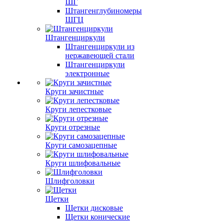
ШГ
Штангенглубиномеры
ШГЦ
Штангенциркули
Штангенциркули из
нержавеющей стали
Штангенциркули
электронные
Круги зачистные
Круги лепестковые
Круги отрезные
Круги самозацепные
Круги шлифовальные
Шлифголовки
Щетки
Щетки дисковые
Щетки конические